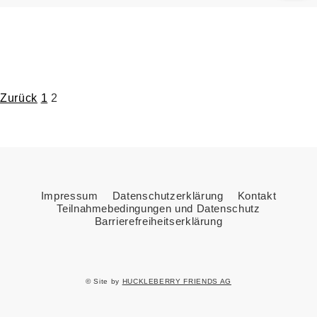
Seitennummerierung
Zurück
1
2
der
Beiträge
Impressum
Datenschutzerklärung
Kontakt
Teilnahmebedingungen und Datenschutz
Barrierefreiheitserklärung
© Site by
HUCKLEBERRY FRIENDS AG