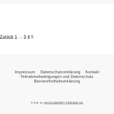
Seitennummerierung
Zurück
1
…
3
4
5
der
Beiträge
Impressum
Datenschutzerklärung
Kontakt
Teilnahmebedingungen und Datenschutz
Barrierefreiheitserklärung
© Site by
HUCKLEBERRY FRIENDS AG