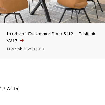
Interliving Esszimmer Serie 5112 – Esstisch
V317
UVP
ab
1.299,00 €
Seitennummerierung
1
2
Weiter
der
Beiträge