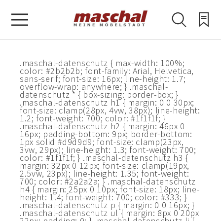
.maschal-datenschutz { max-width: 100%;
color: #2b2b2b; font-family: Arial, Helvetica,
sans-serif; font-size: 16px; line-height: 1.7;
overflow-wrap: anywhere; } .maschal-
datenschutz * { box-sizing: border-box; }
.maschal-datenschutz h1 { margin: 0 0 30px;
font-size: clamp(28px, 4vw, 38px); line-height:
1.2; font-weight: 700; color: #1f1f1f; }
.maschal-datenschutz h2 { margin: 46px 0
16px; padding-bottom: 9px; border-bottom:
1px solid #d9d9d9; font-size: clamp(23px,
3vw, 29px); line-height: 1.3; font-weight: 700;
color: #1f1f1f; } .maschal-datenschutz h3 {
margin: 32px 0 12px; font-size: clamp(19px,
2.5vw, 23px); line-height: 1.35; font-weight:
700; color: #2a2a2a; } .maschal-datenschutz
h4 { margin: 25px 0 10px; font-size: 18px; line-
height: 1.4; font-weight: 700; color: #333; }
.maschal-datenschutz p { margin: 0 0 16px; }
.maschal-datenschutz ul { margin: 8px 0 20px
22px; padding: 0; } .maschal-datenschutz li {