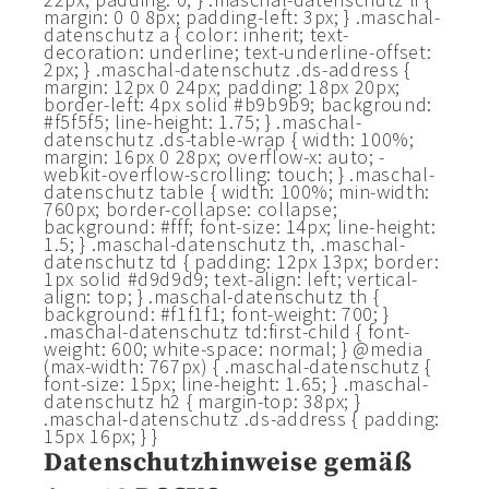
margin: 0 0 8px; padding-left: 3px; } .maschal-
datenschutz a { color: inherit; text-
decoration: underline; text-underline-offset:
2px; } .maschal-datenschutz .ds-address {
margin: 12px 0 24px; padding: 18px 20px;
border-left: 4px solid #b9b9b9; background:
#f5f5f5; line-height: 1.75; } .maschal-
datenschutz .ds-table-wrap { width: 100%;
margin: 16px 0 28px; overflow-x: auto; -
webkit-overflow-scrolling: touch; } .maschal-
datenschutz table { width: 100%; min-width:
760px; border-collapse: collapse;
background: #fff; font-size: 14px; line-height:
1.5; } .maschal-datenschutz th, .maschal-
datenschutz td { padding: 12px 13px; border:
1px solid #d9d9d9; text-align: left; vertical-
align: top; } .maschal-datenschutz th {
background: #f1f1f1; font-weight: 700; }
.maschal-datenschutz td:first-child { font-
weight: 600; white-space: normal; } @media
(max-width: 767px) { .maschal-datenschutz {
font-size: 15px; line-height: 1.65; } .maschal-
datenschutz h2 { margin-top: 38px; }
.maschal-datenschutz .ds-address { padding:
15px 16px; } }
Datenschutzhinweise gemäß