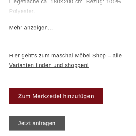
Liegefläche ca. 180×200 cm. Bezug: 100%
Polyester.
Artikelnr.: 12060007.00.011
Mehr anzeigen...
Hier geht's zum maschal Möbel Shop – alle
Varianten finden und shoppen!
Zum Merkzettel hinzufügen
Jetzt anfragen