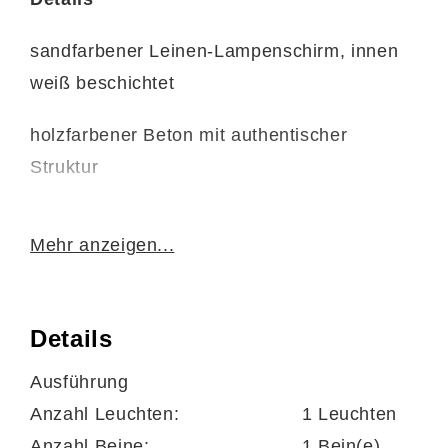
sandfarbener Leinen-Lampenschirm, innen
weiß beschichtet
holzfarbener Beton mit authentischer
Struktur
Mehr anzeigen...
schwarzes Kunststoffkabel mit
Schnurschalter, Länge ca. 130 cm
Details
Ausführung
Leuchtmittel nicht enthalten
Anzahl Leuchten:
1 Leuchten
Anzahl Beine:
1 Bein(e)