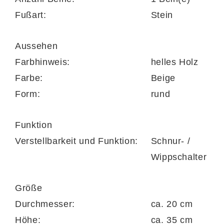
benötigt wird 1x maximal 40 Watt mit E14-
Fußart:
Stein
Fassung
Aussehen
Farbhinweis:
helles Holz
Maße
Farbe:
Beige
Form:
rund
Durchmesser ca. 20 cm
Funktion
Höhe ca. 35 cm
Verstellbarkeit und Funktion:
Schnur- /
Wippschalter
Größe
Durchmesser:
ca. 20 cm
Höhe:
ca. 35 cm