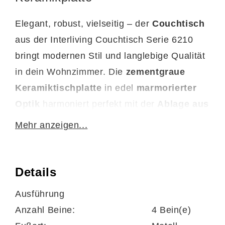
Elegant, robust, vielseitig – der
Couchtisch
aus der Interliving Couchtisch Serie 6210
bringt modernen Stil und langlebige Qualität
in dein Wohnzimmer. Die
zementgraue
Keramiktischplatte
in edel
marmorierter
Optik
harmoniert perfekt mit der
Ablage aus
Klarglas
und dem
edelstahlfarbenen
Mehr anzeigen...
Stahlgestell
. So entsteht ein
Wohnzimmertisch, der Design, Funktion und
Qualität in einer modernen, stilvollen Form
Details
vereint.
Ausführung
Anzahl Beine:
4 Bein(e)
Design, das Akzente setzt