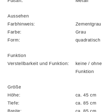
Fußart:
Metall
Mit seiner elegant gemaserten Oberfläche
Aussehen
und klaren Linien fügt sich der Tisch
Farbhinweis:
Zementgrau
mühelos in unterschiedlichste
Farbe:
Grau
Einrichtungsstile ein – von puristisch bis
Form:
quadratisch
urban. Die Keramikplatte in edler
Marmoroptik sorgt für ein exklusives
Funktion
Erscheinungsbild und zieht alle Blicke auf
Verstellbarkeit und Funktion:
keine / ohne
sich. Mit Maßen von ca.
85 × 45 × 85 cm
Funktion
(B/LxHxT)
bietet der Tisch ausreichend
Platz für Getränke, Snacks oder dekorative
Größe
Accessoires. Auf dem stabilen Ablageboden
Höhe:
ca. 45 cm
aus Klarglas kannst du Zeitschriften, Bücher
Tiefe:
ca. 85 cm
oder Fernbedienungen ordentlich und
Breite:
ca. 85 cm