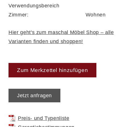
Verwendungsbereich
und passt sich deinem Stil mühelos an.
Zimmer:
Wohnen
Qualität mit 5 Jahren
Hier geht's zum maschal Möbel Shop – alle
Herstellergarantie
Varianten finden und shoppen!
Gefertigt aus hochwertigen Materialien und
präzise verarbeitet, überzeugt der
Couchtisch durch seine Langlebigkeit und
Zum Merkzettel hinzufügen
elegante Optik. Der Hersteller gewährt
5
Jahre Herstellergarantie
– ein starkes
Jetzt anfragen
Qualitätsversprechen für ein Möbelstück,
das dich viele Jahre mit Stil und Funktion
begleitet.
Preis- und Typenliste