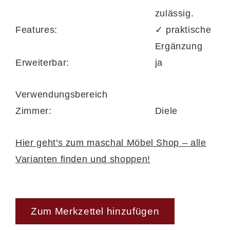
Die verwendete Balkeneiche bringt eine
zulässig.
besonders urige und authentische
Features:
✓ praktische
Ausstrahlung mit.
Durch Risse, Astlöcher
Ergänzung
und natürliche Strukturen wird jedes
Erweiterbar:
ja
Möbelstück zu einem echten Unikat
. Diese
lebendige Holzoptik macht deinen
Verwendungsbereich
Eingangsbereich warm, einladend und
Zimmer:
Diele
individuell.
Hier geht's zum maschal Möbel Shop – alle
Varianten finden und shoppen!
Hochwertige Verarbeitung –
langlebige Qualität
Zum Merkzettel hinzufügen
Alle Module des Programms werden
in