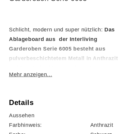
Schlicht, modern und super nützlich:
Das
Ablageboard aus der Interliving
Garderoben Serie 6005 besteht aus
pulverbeschichtetem Metall in Anthrazit
und bringt eine klare, moderne Linie in
Mehr anzeigen...
deinen Eingangsbereich. Leicht, stabil und
sehr alltagstauglich – perfekt für Flur, Diele
oder Garderobenbereich.
Details
Aussehen
Farbhinweis:
Anthrazit
Vielseitige Ablage für Kleinigkeiten