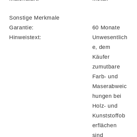
kombinierbares Garderobenprogramm
Sonstige Merkmale
Das Garderobenprogramm bietet dir eine
Garantie:
60 Monate
große Auswahl an perfekt aufeinander
Hinweistext:
Unwesentlich
abgestimmten Elementen, die du
ganz nach
e, dem
deinen Bedürfnissen kombinieren
kannst.
Käufer
Egal ob kompakter Flur oder großzügige
zumutbare
Diele – hier stellst du dir deine
Farb- und
Wunschlösung flexibel zusammen.
Maserabweic
hungen bei
Holz- und
Charakterstarke Balkeneiche als natürliches
Kunststoffob
Highlight
erflächen
sind