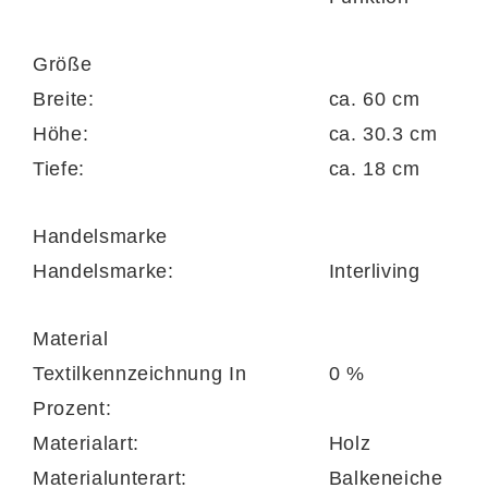
stimmungsvolles Lichtambiente direkt neben
dem Bett.
Größe
Breite:
ca. 60 cm
Höhe:
ca. 30.3 cm
Tiefe:
ca. 18 cm
Perfekt abgestimmt auf die Interliving
Handelsmarke
Kleiderschrank Serie 1207
Handelsmarke:
Interliving
Die
Interliving Kleiderschrank Serie 1207
bietet Ihnen eine durchdachte Kombination
Material
aus Flexibilität, Qualität und Design. Wählen
Textilkennzeichnung In
0 %
Sie aus einem großen Angebot an
Prozent:
Drehtüren- und Schwebetürenschränken,
Materialart:
Holz
zahlreichen Breiten, zwei Höhen oder
Materialunterart:
Balkeneiche