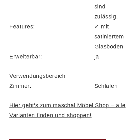
sind
Griffvarianten runden das stimmige
zulässig.
Gesamtbild ab. Ergänzen Sie Ihre
Features:
✓ mit
Einrichtung auf Wunsch mit LED-
satiniertem
Beleuchtung, Kranzleisten, Passepartouts
Glasboden
und funktionaler Innenausstattung – auch
Erweiterbar:
ja
der
Paneelaufsatz 20216
lässt sich dank
Beleuchtungsoption perfekt integrieren.
Verwendungsbereich
Zimmer:
Schlafen
Hier geht's zum maschal Möbel Shop – alle
Varianten finden und shoppen!
Planungstipp