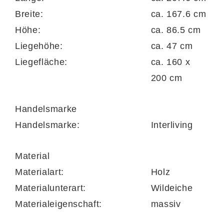
Breite:
ca. 167.6 cm
Schlafmöbelprogramms, zu dem viele
Höhe:
ca. 86.5 cm
ergänzende Elemente (etwa
Liegehöhe:
ca. 47 cm
Kleiderschränke, Nachtkonsolen und
Liegefläche:
ca. 160 x
Zubehör) gehören.
200 cm
Handelsmarke
Handelsmarke:
Interliving
Material
Materialart:
Holz
Materialunterart:
Wildeiche
Materialeigenschaft:
massiv