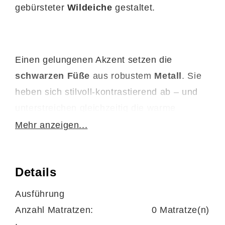
gebürsteter
Wildeiche
gestaltet.
Einen gelungenen Akzent setzen die
schwarzen Füße
aus robustem
Metall
. Sie
heben sich stilvoll-kontrastierend ab – und
unterstreichen gleichzeitig die warme
Ausstrahlung des top verarbeiteten
Mehr anzeigen...
Massivholzbettgestells, für ein absolut
harmonisches Gesamtbild sorgend.
Details
Funktionale Höhepunkte sind die hochwertig
Ausführung
keilverzinkten Bettseiten, die Komfort-
Anzahl Matratzen:
0 Matratze(n)
Bettseitenhöhe von ca. 47 cm und die