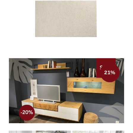
produziert
und steht für Langlebigkeit,
Komfort und zeitloses Design. Mit
5 Jahren
Herstellergarantie
genießt du zusätzliche
Sicherheit und nachhaltige Markenqualität.
21%