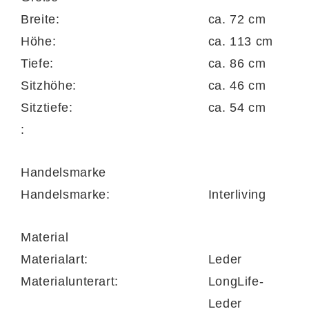
Komfortable Funktionen für
Breite:
ca. 72 cm
entspannte Momente
Höhe:
ca. 113 cm
Tiefe:
ca. 86 cm
Der
Ledersessel
verfügt über
Sitzhöhe:
ca. 46 cm
geschlossene Vollpolster-Armlehnen
und
Sitztiefe:
ca. 54 cm
eine
manuelle Kopfteil- und
:
Fußteilverstellung
, mit der du deine
persönliche Lieblingsposition individuell
Handelsmarke
einstellen kannst. Die
360-Grad-
Handelsmarke:
Interliving
Drehfunktion
sorgt für volle
Bewegungsfreiheit – perfekt, um dich
Material
bequem in jede Richtung zu orientieren.
Materialart:
Leder
Materialunterart:
LongLife-
Leder