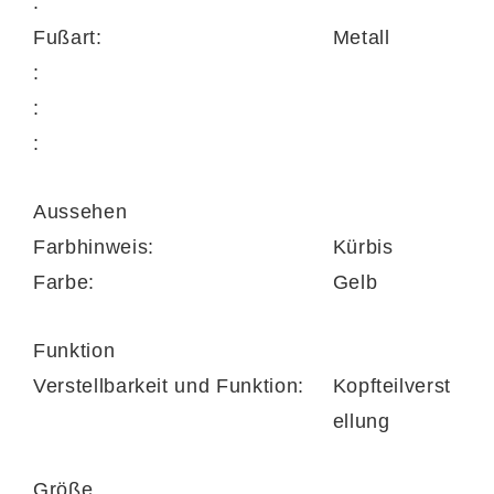
:
Auftritt sorgt.
Fußart:
Metall
:
:
Mit Maßen von ca.
72 x 111 x 86 cm
:
(BxHxT)
, einer
Sitzhöhe von ca. 46 cm
,
einer
Sitztiefe von ca. 54 cm
und einer
Aussehen
Relaxlänge von ca. 157 cm
bietet der
Farbhinweis:
Kürbis
EASYSWING Sessel
großzügigen Platz für
Farbe:
Gelb
entspannte Stunden. In der
Ergonomiegröße S
gefertigt, eignet er sich
Funktion
ideal für kleinere bis mittelgroße Personen.
Verstellbarkeit und Funktion:
Kopfteilverst
ellung
Größe