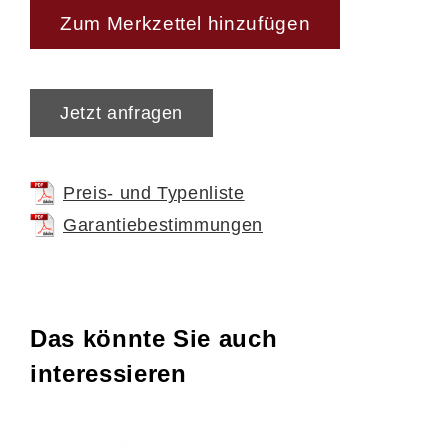
Dank der großen Auswahl an attraktiven
Zum Merkzettel hinzufügen
Stoff- und Lederbezügen
, drei
Armlehnversionen
und fünf modernen
Fußvarianten
kannst du deinen Drehsessel
Jetzt anfragen
ganz nach deinem Geschmack konfigurieren.
Optional
lässt sich der Sessel zudem gegen
Preis- und Typenliste
Mehrpreis um einen Akku ergänzen, um
Garantiebestimmungen
kabellosen Bedienkomfort zu genießen.
Das könnte Sie auch
Qualität, die begeistert
interessieren
Der Interliving Relaxsessel Serie 4550 wird
mit höchster Präzision
in Deutschland