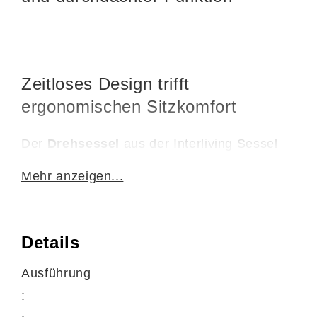
Zeitloses Design trifft
ergonomischen Sitzkomfort
Der
Drehsessel
aus der Interliving Sessel
Serie 4550 verbindet elegantes Design mit
Mehr anzeigen...
hochwertiger Verarbeitung und hohem
Komfort. Der
kürbisfarbene LongLife-
Lederbezug
verleiht dem Sessel eine
Details
warme, wohnliche Ausstrahlung, während
Ausführung
der
anthrazitfarben pulverbeschichtete
:
Tellerfuß
für einen modernen, stabilen