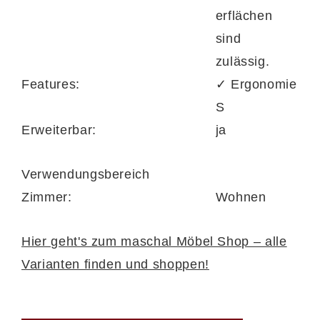
erflächen
Die Serie überzeugt außerdem durch einen
sind
Superlastic Formschaum-Rücken mit Poly-
zulässig.
Softschaum-Auflage für angenehme
Features:
✓ Ergonomie
Unterstützung sowie durch die optionale
S
Luftkammernmassage, die für sanfte
Erweiterbar:
ja
Entspannung sorgt. Der Sitzkomfort ist in
drei Härtegraden wählbar – Superlastic soft,
Verwendungsbereich
Superlastic med oder Superlastic plus mit
Zimmer:
Wohnen
Federkern – jeweils ohne Aufpreis.
Hier geht's zum maschal Möbel Shop – alle
Varianten finden und shoppen!
Gestaltungsfreiheit bis ins Detail