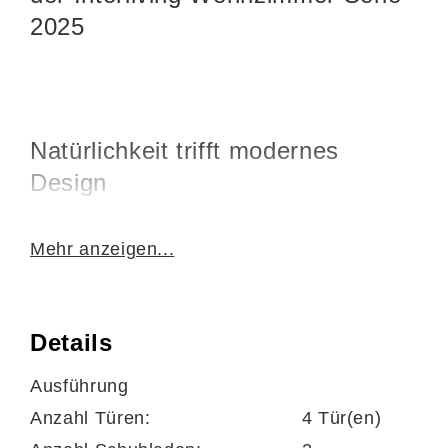
2025
Natürlichkeit trifft modernes
Design
Das
Sideboard
(20) aus der
Interliving
Mehr anzeigen...
Wohnzimmer Serie 2025
kombiniert
massive Wildeiche-Fronten
mit einem
Korpus in Wildeiche-Nachbildung
und
Details
bringt damit Wärme und Natürlichkeit in dein
Ausführung
Zuhause. Besondere Akzente setzen die
Anzahl Türen:
4 Tür(en)
Rückwände aus echtem Kork
,
Parsolglas