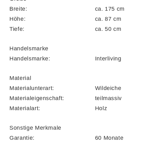
Holzböden
verstaust du Geschirr, Bücher
Breite:
ca. 175 cm
oder Haushaltsutensilien. Eine
Glastür mit
Höhe:
ca. 87 cm
zwei Klarglasböden
bietet Raum für die
Tiefe:
ca. 50 cm
stilvolle Präsentation deiner Deko-Elemente,
während
zwei Schubladen
Platz für kleinere
Handelsmarke
Alltagsgegenstände schaffen. Eine
Handelsmarke:
Interliving
zusätzliche
Klapptür
sorgt für noch mehr
Ordnung und Funktionalität. Mit Maßen von
Material
ca.
179 x 87 x 50 cm (B/LxHxT)
fügt sich
Materialunterart:
Wildeiche
das Möbelstück harmonisch in jedes
Materialeigenschaft:
teilmassiv
Wohnzimmer ein – ob als Solitärschrank
Materialart:
Holz
oder als Teil einer Wohnwand.
Sonstige Merkmale
Garantie:
60 Monate