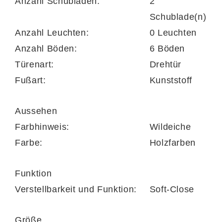
Anzahl Schubladen:
2
in satinmattem Anthrazit
und
Schublade(n)
anthrazitfarbene Metallgriffe mit
Anzahl Leuchten:
0 Leuchten
feinstrukturierter Lackierung
. Diese
Anzahl Böden:
6 Böden
Details verleihen dem Möbelstück eine
Türenart:
Drehtür
elegante, zeitgemäße Note und machen es
Fußart:
Kunststoff
zum echten Hingucker.
Aussehen
Farbhinweis:
Wildeiche
Viel Stauraum mit klarer Struktur
Farbe:
Holzfarben
Das
Sideboard
überzeugt durch eine
Funktion
durchdachte Aufteilung, die Platz für
Verstellbarkeit und Funktion:
Soft-Close
verschiedenste Wohnbedürfnisse schafft.
Hinter
zwei Holztüren
mit
je zwei
Größe