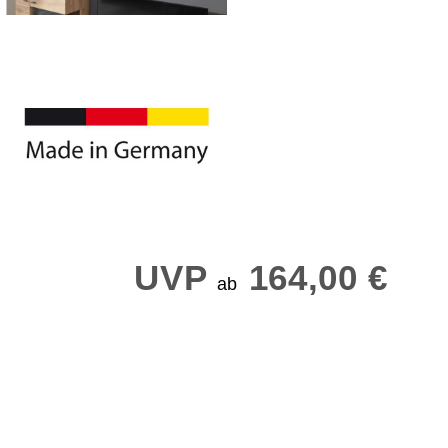
UVP
164,00 €
ab