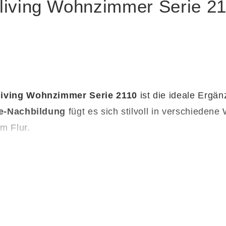
living Wohnzimmer Serie 211
rliving Wohnzimmer Serie 2110
ist die ideale Ergä
he-Nachbildung
fügt es sich stilvoll in verschieden
m Flur.
 x 19 cm (B/LxHxT)
bietet das
Wandboard
ausreich
gleichzeitig Ordnung und Atmosphäre an die Wand.