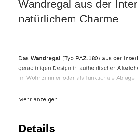
Wandregal aus der Inter
natürlichem Charme
Das
Wandregal
(Typ PAZ.180)
aus der
Inte
geradlinigen Design in authentischer
Alteic
im Wohnzimmer oder als funktionale Ablage i
Mehr anzeigen...
Dank der kompakten Maße von ca.
180 x 25
persönliche Erinnerungsstücke – und bringt 
Details