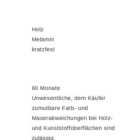
Holz
 TV-Lowboard als Blickfang, als praktische
Melamin
andregal
kreativ und ganz individuell in
kratzfest
60 Monate
Unwesentliche, dem Käufer
ände
bereits im Lieferumfang
enthalten
. So
zumutbare Farb- und
affen – ohne großen Aufwand.
Maserabweichungen bei Holz-
und Kunststoffoberflächen sind
zulässig.