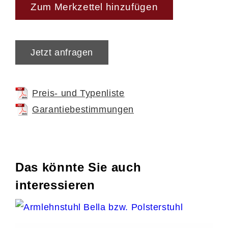
ist präzise verarbeitet und steht für höchste
Zum Merkzettel hinzufügen
Stabilität und Qualität.
Jetzt anfragen
Individuell planbar mit optionalem Zubehör
Preis- und Typenliste
Gestalte deine Wohnkombination ganz nach
Garantiebestimmungen
deinem Stil: Du hast die Wahl zwischen zwei
Front- und Griffvarianten. Optional lassen
sich geschroppte Rückwände in die Vitrinen
integrieren und mit einer LED-Beleuchtung
Das könnte Sie auch
kombinieren – für stimmungsvolle
interessieren
Lichtakzente und ein besonders wohnliches
Ambiente.