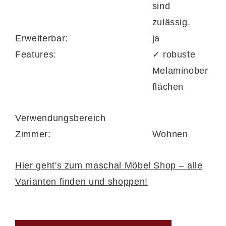
Ablagemöglichkeiten – für ein Wohnzimmer
sind
mit klarer Struktur und wohnlicher
zulässig.
Atmosphäre.
Erweiterbar:
ja
Features:
✓ robuste
Melaminober
flächen
Pflegeleicht, robust und smart im Detail
Die
melaminbeschichteten Oberflächen
Verwendungsbereich
der Möbel sind kratzfest, pflegeleicht und
Zimmer:
Wohnen
äußerst langlebig – ideal für den täglichen
Gebrauch.
Türen mit Schließdämpfung
und
Hier geht's zum maschal Möbel Shop – alle
Schubladen mit Soft-Close-Funktion
Varianten finden und shoppen!
sorgen für angenehme Bedienung und
geräuscharmes Schließen. Jedes Element