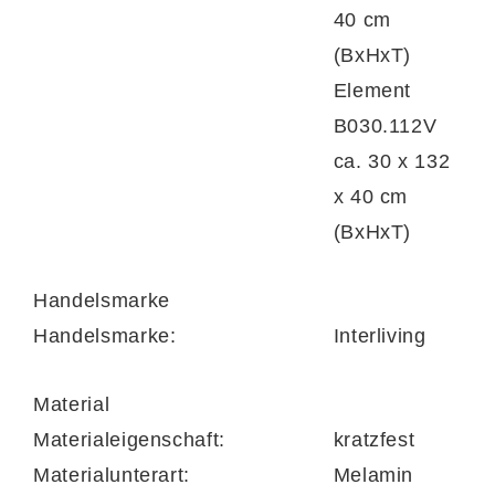
40 cm
(BxHxT)
Ein TV-Lowboard (Typ LT135.642) bietet mit
Element
zwei Türen, zwei höhenverstellbaren
B030.112V
Holzböden und zwei Schubladen mit Soft-
ca. 30 x 132
Close-Funktion viel Platz für Technik und
x 40 cm
Zubehör. Maße: ca. 135 x 55 x 45 cm
(BxHxT)
(B/LxHxT) – ideal für TV-Geräte bis 58 Zoll.
Handelsmarke
Handelsmarke:
Interliving
Eine
Highboard-Vitrine
(Typ B060.651)
Material
verfügt über einen linken Glaseinsatz, einen
Materialeigenschaft:
kratzfest
höhenverstellbaren und zwei feste
Materialunterart:
Melamin
Holzböden. Maße: ca. 60 x 132 x 40 cm