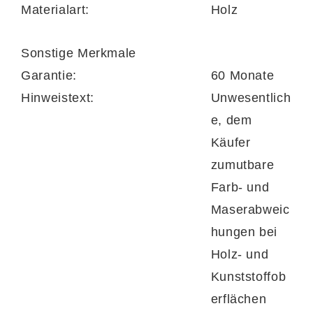
Materialart:
Holz
(BxHxT) – ein stilvoller Stauraum-Allrounder.
Sonstige Merkmale
Garantie:
60 Monate
Ein
Türenelement
(Typ B030.112V) ist
Hinweistext:
Unwesentlich
rechts angeschlagen und bietet mit einem
e, dem
verstellbaren und zwei festen Holzböden
Käufer
zusätzlichen Stauraum. Maße: ca. 30 x 132 x
zumutbare
40 cm (BxHxT).
Farb- und
Maserabweic
hungen bei
Diese durchdachte Kombination vereint
Holz- und
geschlossenen Stauraum, offene
Kunststoffob
Präsentationsflächen und großzügige
erflächen