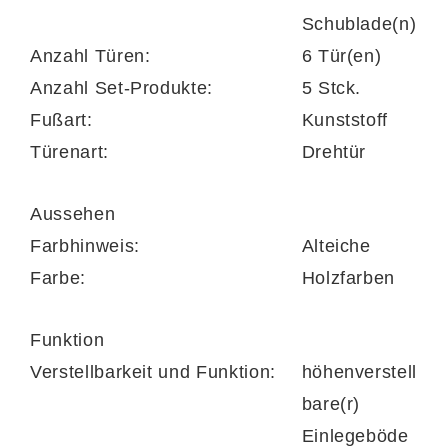
Schublade(n)
Lieblingsdekoration – für ein wohnliches
Anzahl Türen:
6 Tür(en)
Ambiente mit Persönlichkeit.
Anzahl Set-Produkte:
5 Stck.
Fußart:
Kunststoff
Türenart:
Drehtür
Alteiche trifft Glas und Metall – ein
harmonisches Gesamtbild
Aussehen
Farbhinweis:
Alteiche
Die Kombination aus attraktiver
Alteiche-
Farbe:
Holzfarben
Nachbildung, grauen Glaselementen
und
anthrazitfarbenen Metallgriffen
schafft ein
Funktion
modernes, gleichzeitig warmes
Verstellbarkeit und Funktion:
höhenverstell
Erscheinungsbild. Dieses Designkonzept
bare(r)
betont die natürliche Ausstrahlung der
Einlegeböde