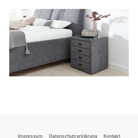
Produziert in Deutschland – mit 5
Jahren Herstellergarantie
Die Möbel der Interliving Wohnzimmer Serie
2110 werden
in Deutschland produziert
und stehen für erstklassige Materialien,
sorgfältige Verarbeitung und langlebige
Qualität. Der Hersteller gewährt
5 Jahre
Herstellergarantie
– ein starkes
Qualitätsversprechen für Möbel, auf die du
dich Tag für Tag verlassen kannst.
Impressum
Datenschutzerklärung
Kontakt