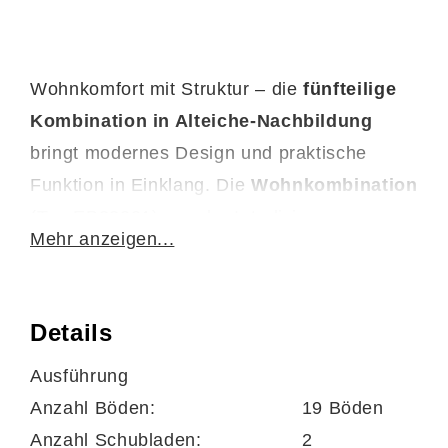
Wohnkomfort mit Struktur – die
fünfteilige
Kombination in Alteiche-Nachbildung
bringt modernes Design und praktische
Funktion in Einklang. Die
Wohnkombination
(Typ EB33001) aus der Interliving
Mehr anzeigen...
Wohnzimmer Serie 2110 bietet dir eine
durchdachte Komplettlösung für stilvolles
Einrichten mit System. Mit Maßen von ca.
Details
330 x 216 x 45 cm (B/LxHxT)
passt sich das
Ausführung
Ensemble flexibel an verschiedene
Anzahl Böden:
19 Böden
Raumgrößen an und vereint funktionalen
Anzahl Schubladen:
2
Stauraum mit offenen Flächen für deine