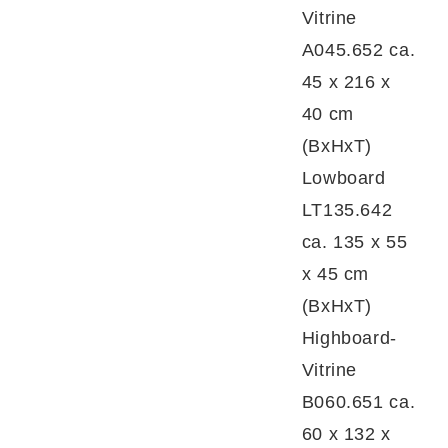
Vitrine
Ein
Türenelement
(Typ A030.111V) ist links
A045.652 ca.
angeschlagen, misst ca. 30 x 216 x 40 cm
45 x 216 x
(BxHxT) und verfügt über fünf
40 cm
höhenverstellbare Holzböden – ideal für
(BxHxT)
Bücher, Vasen oder Dekoobjekte.
Lowboard
LT135.642
ca. 135 x 55
Eine
Vitrine
(Typ A045.652) beeindruckt mit
x 45 cm
einem rechts platzierten Glaseinsatz, drei
(BxHxT)
höhenverstellbaren Klarglasböden, einem
Highboard-
verstellbaren und zwei festen Holzböden. Mit
Vitrine
Maßen von ca. 45 x 216 x 40 cm (BxHxT)
B060.651 ca.
bietet sie dekorativen Stauraum mit Stil.
60 x 132 x