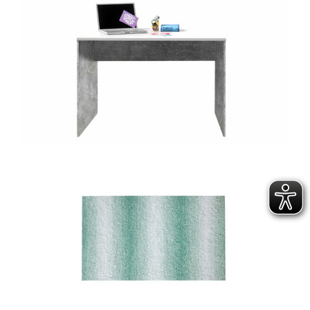
Planungstipps für dein Zuhause
Dank ihres modularen Aufbaus lässt sich die
Interliving Wohnzimmer Serie 2110 flexibel
planen und individuell anpassen – egal ob
du eine Wohnnische optimal nutzen oder ein
großzügiges Wohnzimmer gestalten
möchtest. Du kannst die Elemente einzeln
platzieren oder mit weiteren Möbelstücken
der Serie kombinieren, um ein harmonisches
Gesamtbild zu schaffen.