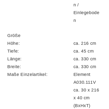
Holzoptik und sorgt für eine angenehme
n /
Balance zwischen Wohnlichkeit und
Einlegebode
zeitgemäßem Stil.
n
Größe
Höhe:
ca. 216 cm
Fünf Elemente – maximale
Tiefe:
ca. 45 cm
Flexibilität für dein Wohnzimmer
Länge:
ca. 330 cm
Breite:
ca. 330 cm
Die Wohnwand besteht aus fünf perfekt
Maße Einzelartikel:
Element
aufeinander abgestimmten Komponenten,
A030.111V
die sowohl einzeln als auch im Gesamtbild
ca. 30 x 216
überzeugen.
x 40 cm
(BxHxT)