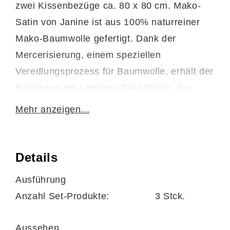
zwei Kissenbezüge ca. 80 x 80 cm. Mako-
Satin von Janine ist aus 100% naturreiner
Mako-Baumwolle gefertigt. Dank der
Mercerisierung, einem speziellen
Veredlungsprozess für Baumwolle, erhält der
Bettbezug ein samtiges Glanzfinish, das
nicht nur das Dessin unterstreicht, sondern
Mehr anzeigen...
auch angenehm leicht und weich auf der
Haut anliegt. Dazu ist die Janine-
Satinbettwäsche äußerst pflegeleicht. Die
Details
Bettwäsche ist bis 60 Grad waschbar und
Ausführung
trocknergeeignet. Des Weiteren ist in den
Anzahl Set-Produkte:
3 Stck.
Bettbezug ein Reißverschluss eingearbeitet,
mit dem Sie die Bettzeuggarnitur einfach mit
Aussehen