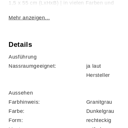
1,5 x 55 cm (LxHxB) | in vielen Farben und
Größen bestellbar
Mehr anzeigen...
Details
Ausführung
Nassraumgeeignet:
ja laut
Hersteller
Aussehen
Farbhinweis:
Granitgrau
Farbe:
Dunkelgrau
Form:
rechteckig