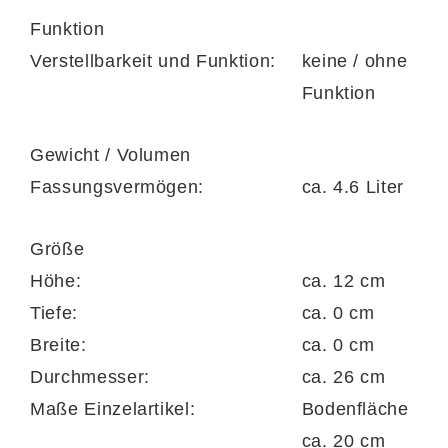
backofenfest bis 300 Grad Celsius
Funktion
Verstellbarkeit und Funktion:
keine / ohne
für alle Herdarten geeignet, auch für
Funktion
Induktion
Gewicht / Volumen
Fassungsvermögen:
ca. 4.6 Liter
Abmessungen
Größe
Größe ca. 26 x 12 (BxHxT)
Höhe:
ca. 12 cm
Bodenfläche ca. 20 cm (Durchmesser)
Tiefe:
ca. 0 cm
Breite:
ca. 0 cm
Inhalt ca. 4,6 Liter
Durchmesser:
ca. 26 cm
Maße Einzelartikel:
Bodenfläche
ca. 20 cm