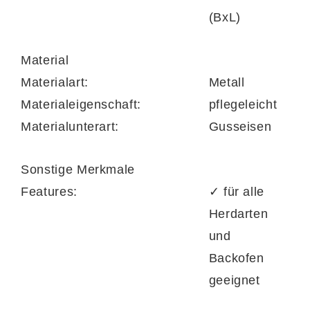
in verschiedenen Farben und Größen
(BxL)
bestellbar
Material
Materialart:
Metall
Materialeigenschaft:
pflegeleicht
Materialunterart:
Gusseisen
Sonstige Merkmale
Features:
✓ für alle
Herdarten
und
Backofen
geeignet