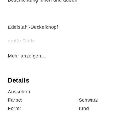
Edelstahl-Deckelknopf
große Griffe
einfache Reinigung
Mehr anzeigen...
gleichmäßige Hitzeverteilung
Details
gute Wärmespeicherung
Aussehen
energiesparend
Farbe:
Schwarz
Form:
rund
perfekt für Anbraten und Schmoren