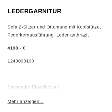
LEDERGARNITUR
Sofa 2-Sitzer und Ottomane mit Kopfstütze,
Federkernausführung, Leder anthrazit
4198,- €
1243008100
Passender Einzelsessel
für 1799,- €
Mehr anzeigen...