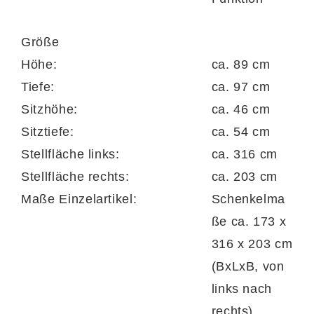
rechts)
.
Größe
Höhe:
ca. 89 cm
Dank der weichen
Kaltschaumpolsterung
Tiefe:
ca. 97 cm
auf stützender Wellenunterfederung sitzen
Sitzhöhe:
ca. 46 cm
Sie auf der Couch sehr bequem. Preisgleich
Sitztiefe:
ca. 54 cm
ist die Polsterecke auch mit einer festeren
Stellfläche links:
ca. 316 cm
Federkern- und gegen Aufpreis sogar mit
Stellfläche rechts:
ca. 203 cm
einer luxuriösen Boxspringpolsterung
Maße Einzelartikel:
Schenkelma
erhältlich. Sie hat eine Sitzhöhe von ca. 46
ße ca. 173 x
cm und eine Sitztiefe von ca. 54 cm.
316 x 203 cm
(BxLxB, von
links nach
rechts)