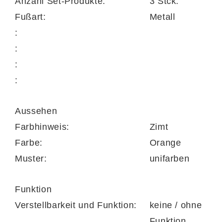
Anzahl Set-Produkte:
3 Stck.
verleihen dem Sofa zudem die nötige
Fußart:
Metall
Standfestigkeit.
:
:
:
Die Eckkombination besteht aus drei Teilen:
:
dem
Canapé CanL
mit Armlehne links und
stoffbezogener Rückseite, dem
2,5-Sitzer
Aussehen
2,5EL
ohne Armlehnen sowie dem
Einsitzer-
Farbhinweis:
Zimt
Kombielement 1KOR
mit offenem
Farbe:
Orange
Abschluss rechts und wiederum
Muster:
unifarben
stoffbezogener Rückseite. Ihre Stellfläche
beträgt ca. 316 x 203 cm; die
Funktion
Schenkelmaße
belaufen sich auf
ca. 173 x
Verstellbarkeit und Funktion:
keine / ohne
316 x 203 cm (BxLB, von links nach
Funktion