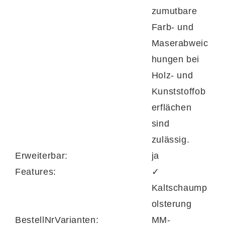
Goldenen M ausgezeichnet.
zumutbare
Farb- und
Maserabweic
hungen bei
Holz- und
Kunststoffob
erflächen
sind
zulässig.
Erweiterbar:
ja
Features:
✓
Kaltschaump
olsterung
BestellNrVarianten:
MM-