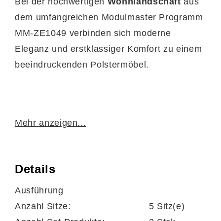
Bei der hochwertigen
Wohnlandschaft
aus
dem umfangreichen Modulmaster Programm
MM-ZE1049 verbinden sich moderne
Eleganz und erstklassiger Komfort zu einem
beeindruckenden Polstermöbel.
Sie ist mit trendig
zimtfarbenem
Stoff
Mehr anzeigen...
bezogen, der edle Gemütlichkeit ausstrahlt
und mit unterschiedlichen Einrichtungen
bestens harmoniert. Einen gelungenen
Details
Akzent setzt die
beige Kontrastnaht
. Runde
Ausführung
aluminiumfarbene Metallfüße
Anzahl Sitze:
5 Sitz(e)
vervollständigen das stilvolle Design und