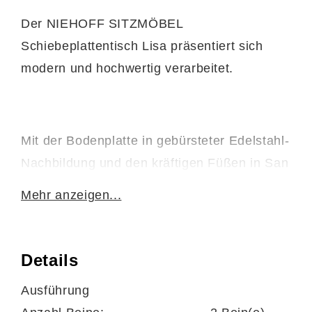
Der NIEHOFF SITZMÖBEL
Schiebeplattentisch Lisa präsentiert sich
modern und hochwertig verarbeitet.
Mit der Bodenplatte in gebürsteter Edelstahl-
Nachbildung und den kräftigen Füßen in San
Remo Eiche-Nachbildung bietet der Esstisch
Mehr anzeigen...
einen stabilen Stand. Auch die Tischplatte ist
in San Remo gestaltet und rundet die
natürlich anmutende Optik stilsicher ab.
Details
Ausführung