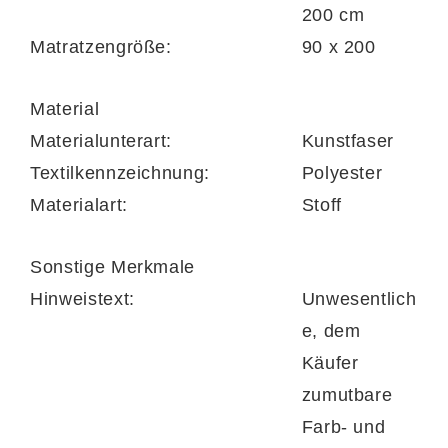
(BxL), sodass sich eine für zwei Personen
200 cm
perfekte
Gesamtliegefläche
von ca. 180 x
Matratzengröße:
90 x 200
200 cm (BxL) ergibt.
Material
Auf ca. 199 x 112 x 218 cm (BxHxL)
Materialunterart:
Kunstfaser
belaufen sich die Maße des rundum
Textilkennzeichnung:
Polyester
begeisternden Komfortbettes, bei dem Sie
Materialart:
Stoff
von einer attraktiven Bezugauswahl
profitieren. Des Weiteren ist es in drei
Sonstige Merkmale
verschiedenen Größen lieferbar.
Hinweistext:
Unwesentlich
e, dem
Käufer
zumutbare
Farb- und