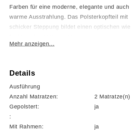
Farben für eine moderne, elegante und auch
warme Ausstrahlung. Das Polsterkopfteil mit
schicker Steppung bildet einen optischen wie
funktionalen Höhepunkt.
Mehr anzeigen...
Den Grundstein für hohen Liegekomfort legt
der erstklassig verarbeitete und seitlich zu
Details
öffnende Schichtholz-
Lattenrahmen
mit
seinen 14 flexibel gelagerten
Ausführung
Doppelelementen und den motorisch
Anzahl Matratzen:
2 Matratze(n)
stufenlos
verstellbaren
Kopf- und Schulter-
Gepolstert:
ja
sowie Bein- und Fußbereichen.
:
Mit Rahmen:
ja
Hinzu kommt eine hochwertige
7-Zonen-
Kaltschaummatratze
mit Becken- und