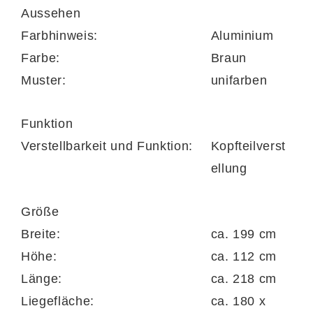
Aussehen
Schulterkomfort- sowie Kopf- und Fußzone.
Farbhinweis:
Aluminium
Durch diesen Aufbau schafft das Bett die
Farbe:
Braun
optimale Voraussetzung für guten,
Muster:
unifarben
erholsamen Schlaf.
Funktion
Die Matratze ist mit einem elastischen,
Verstellbarkeit und Funktion:
Kopfteilverst
klimahohlfaserversteppten Doppeltuchbezug
ellung
versehen, der sich über den vierseitigen
Reißverschluss einfach abnehmen und bei
Größe
bis zu 60 Grad waschen lässt.
Breite:
ca. 199 cm
Die Höhe der preisgleich in H2 und H3
Höhe:
ca. 112 cm
erhältlichen Matratzen beträgt ca. 18 cm –
Länge:
ca. 218 cm
ihre Maße betragen jeweils ca. 90 x 200 cm
Liegefläche:
ca. 180 x