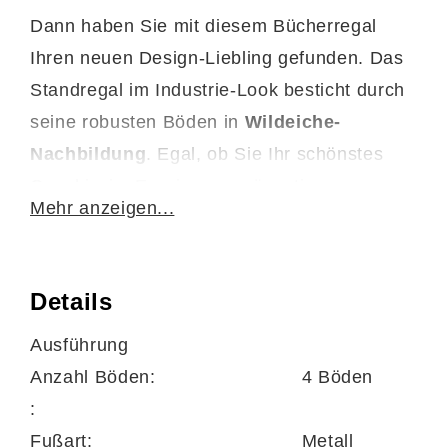
Dann haben Sie mit diesem Bücherregal
Ihren neuen Design-Liebling gefunden. Das
Standregal im Industrie-Look besticht durch
seine robusten Böden in
Wildeiche-
Nachbildung
. Egal, ob Sie Ihr schönstes
Geschirr im Esszimmer präsentieren
Mehr anzeigen...
möchten oder Ablagefläche für Ihre Bücher
und Unterlagen im Arbeitszimmer brauchen,
das vielseitig einsetzbare Esszimmermöbel
Details
oder Wohnzimmermöbel ist Ihre erste Wahl.
Ausführung
Mit
Maßen
von ca. 77 x 114 x 35 cm
Anzahl Böden:
4 Böden
(BxHxT) bietet Ihnen das Regal mit drei
:
Fächern genug Stauraum für alles Wichtige.
Fußart:
Metall