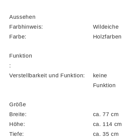
Das schwarz pulverbeschichtete Stahlgestell
mit rauer Oberfläche verpasst dem
Aussehen
Bücherregal ein rustikales Finish und macht
Farbhinweis:
Wildeiche
es zum absoluten Blickfang in Ihren vier
Farbe:
Holzfarben
Wänden.
Funktion
Weitere außergewöhnliche Artikel aus
:
diesem Programm finden Sie mit der
Verstellbarkeit und Funktion:
keine
Produktnummer 444306-0368.
Funktion
Größe
Breite:
ca. 77 cm
Höhe:
ca. 114 cm
Tiefe:
ca. 35 cm