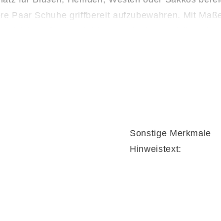
re Paar Schuhe griffbereit aufzubewahren. Mit Maße
ugleich. Auf Wunsch können Sie das Modell auch mi
Sonstige Merkmale
Hinweistext: