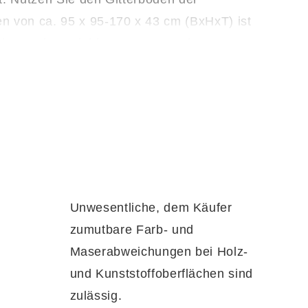
n von ca. 95 x 95-170 x 43 cm (BxHxT) ist
t nur einer Kleiderstange erwerben.
Unwesentliche, dem Käufer
zumutbare Farb- und
Maserabweichungen bei Holz-
und Kunststoffoberflächen sind
zulässig.