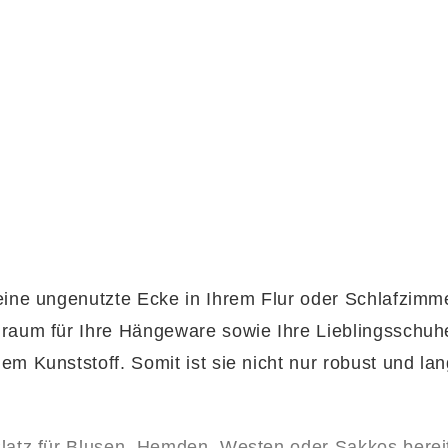
eine ungenutzte Ecke in Ihrem Flur oder Schlafzimme
raum für Ihre Hängeware sowie Ihre Lieblingsschuhe 
m Kunststoff. Somit ist sie nicht nur robust und lan
Platz für Blusen, Hemden, Westen oder Sakkos berei