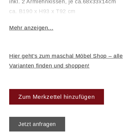
inkl. 2 Armlehnkissen, je ca.68x33x14cm
ca. B190 x H93 x T92 cm
Artikel-Nr. 10012002..
Mehr anzeigen...
Hier geht's zum maschal Möbel Shop – alle
Varianten finden und shoppen!
Zum Merkzettel hinzufügen
Jetzt anfragen