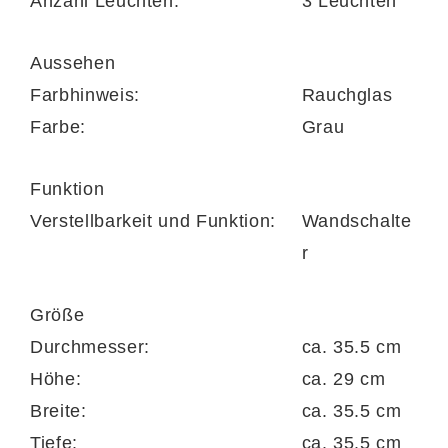
Anzahl Leuchten:
3 Leuchten
benötigt werden drei Leuchtmittel mit E14-
Aussehen
Fassung und jeweils maximal 20 Watt
Farbhinweis:
Rauchglas
Schutzart IP20
Farbe:
Grau
bedienbar über Wand-Lichtschalter
Funktion
Verstellbarkeit und Funktion:
Wandschalte
r
Maße
Größe
Durchmesser ca. 36 cm
Durchmesser:
ca. 35.5 cm
Lampenschirm-Durchmesser jeweils ca. 14
Höhe:
ca. 29 cm
cm
Breite:
ca. 35.5 cm
Tiefe:
ca. 35.5 cm