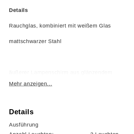
Details
Rauchglas, kombiniert mit weißem Glas
mattschwarzer Stahl
äußerer Lampenschirm aus glänzendem
transparentem Rauchglas
Mehr anzeigen...
innerer Lampenschirm aus weißem Glas
Details
Ausführung
Leuchtmittel nicht enthalten