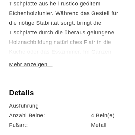
Tischplatte aus hell rustico geöltem
Eichenholzfunier. Während das Gestell für
die nötige Stabilität sorgt, bringt die
Tischplatte durch die überaus gelungene
Holznachbildung natürliches Flair in die
Küche oder das Esszimmer. Im Ganzen
strahlt der Holzplattentisch moderne Eleganz
Mehr anzeigen...
aus, die mit den verschiedensten
Einrichtungskonzepten bestens harmoniert.
Details
Ausführung
Die Maße des Esszimmertisches betragen
Anzahl Beine:
4 Bein(e)
ca. 190 x 75 x 100 cm (LxHxT). Alternativ
Fußart:
Metall
steht er Ihnen in drei weiteren Längen