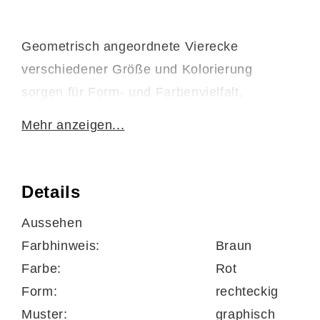
Geometrisch angeordnete Vierecke
verschiedener Größe und Kolorierung
sorgen für Form- und Farbenvielfalt,
gleichmäßige Struktur und erzeugen ein
Mehr anzeigen...
harmonisches Karreefeld des
Designerteppichs Castle Beppo.
Der Webteppich ist seitlich gekettelt und vor
Details
Kopf umgeschlagen.
Aussehen
Farbhinweis:
Braun
Farbe:
Rot
Der sehr strapazierfähige Rücken aus Jute
Form:
rechteckig
ist fußbodenheizunggeeignet und
Muster:
graphisch