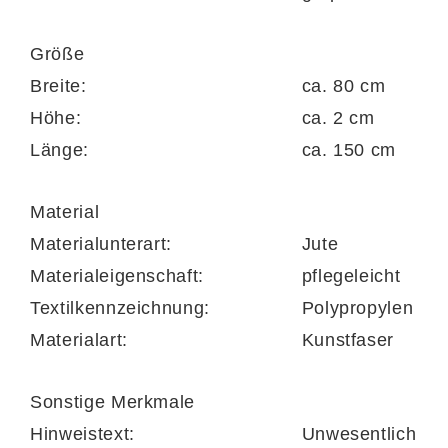
allergikerfreundlich. Der ca. 80 x 150 cm
(BxL) große Teppich mit ca. 20 mm hohem
Größe
Flor ist eines der geschmackvollen
Breite:
ca. 80 cm
Wohnaccessoires, das nicht nur in
Höhe:
ca. 2 cm
verschiedenen Größen, sondern auch in
Länge:
ca. 150 cm
verschiedenen Farbkombinationen bestellbar
ist.
Material
Materialunterart:
Jute
Materialeigenschaft:
pflegeleicht
Textilkennzeichnung:
Polypropylen
Materialart:
Kunstfaser
Sonstige Merkmale
Hinweistext:
Unwesentlich