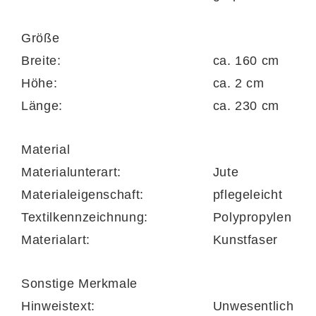
allergikerfreundlich. Der ca. 160 x 230 cm
(BxL) große Teppich mit ca. 20 mm hohem
Größe
Flor ist eines der geschmackvollen
Breite:
ca. 160 cm
Wohnaccessoires, das nicht nur in
Höhe:
ca. 2 cm
verschiedenen Größen, sondern auch in
Länge:
ca. 230 cm
verschiedenen Farbkombinationen bestellbar
ist.
Material
Materialunterart:
Jute
Materialeigenschaft:
pflegeleicht
Textilkennzeichnung:
Polypropylen
Materialart:
Kunstfaser
Sonstige Merkmale
Hinweistext:
Unwesentlich