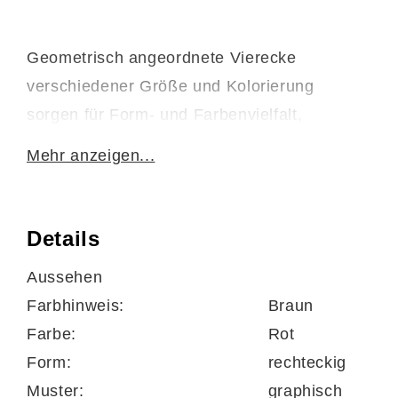
Geometrisch angeordnete Vierecke
verschiedener Größe und Kolorierung
sorgen für Form- und Farbenvielfalt,
gleichmäßige Struktur und erzeugen ein
Mehr anzeigen...
harmonisches Karreefeld des
Designerteppichs Castle Beppo. Der
Webteppich ist seitlich gekettelt und vor Kopf
Details
umgeschlagen.
Aussehen
Farbhinweis:
Braun
Farbe:
Rot
Der sehr strapazierfähige Rücken aus Jute
Form:
rechteckig
ist fußbodenheizunggeeignet und
Muster:
graphisch