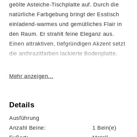
geölte Asteiche-Tischplatte auf. Durch die
natürliche Farbgebung bringt der Esstisch
einladend-warmes und gemütliches Flair in
den Raum. Er strahlt feine Eleganz aus.
Einen attraktiven, tiefgründigen Akzent setzt
die anthrazitfarben lackierte Bodenplatte.
Auch funktional überzeugt der Holztisch auf
Mehr anzeigen...
ganzer Linie. Abgesehen von der Robustheit
der erstklassigen Materialien bietet er Ihnen
eine praktische Verlängerungsoption. Der
Details
Tisch ist mit einem Synchronauszug über
Ausführung
zwei innenliegende, jeweils ca. 50 cm breite
Anzahl Beine:
1 Bein(e)
Einlegeplatten ausgestattet, sodass Sie ihn