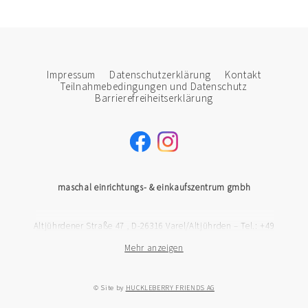
Impressum
Datenschutzerklärung
Kontakt
Teilnahmebedingungen und Datenschutz
Barrierefreiheitserklärung
maschal einrichtungs- & einkaufszentrum gmbh
Altjührdener Straße 47 , D-26316 Varel/Altjührden
–
Tel.: +49
Mehr anzeigen
44569880
–
Fax: +49 4456988450
–
Mail: info(at)maschal.de
© Site by
HUCKLEBERRY FRIENDS AG
Öffnungszeiten: