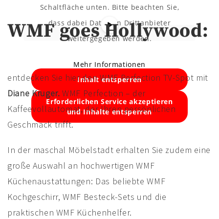
Schaltfläche unten. Bitte beachten Sie,
dass dabei Daten an Drittanbieter
WMF goes Hollywood:
weitergegeben werden.
Mehr Informationen
entdecken Sie hier den WMF Perfection TV-Spot mit
Inhalt entsperren
Diane Kruger.
WMF Perfection – der
Erforderlichen Service akzeptieren
Kaffeevollautomat, der Ihren persönlichen
und Inhalte entsperren
Geschmack trifft.
In der maschal Möbelstadt erhalten Sie zudem eine
große Auswahl an hochwertigen WMF
Küchenaustattungen: Das beliebte WMF
Kochgeschirr, WMF Besteck-Sets und die
praktischen WMF Küchenhelfer.