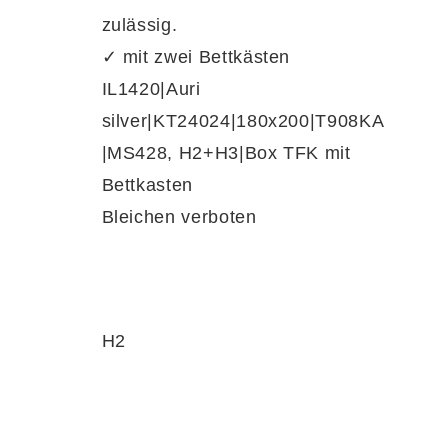
zulässig.
✓ mit zwei Bettkästen
IL1420|Auri
HxL) sorgen mit ihrem
1000-Federn-
silver|KT24024|180x200|T908KA
ieren punktgenau und entlasten gezielt den
|MS428, H2+H3|Box TFK mit
ezug
ist über einen Reißverschluss
Bettkasten
zusätzliche Stabilität.
Bleichen verboten
H2
Stauraum in einem. Flexible Federn im
. Der Massivholzrahmen, die CLIMABOX-
chwertige Verarbeitung. Der Bettkasten mit
ng von Kissen, Decken oder Bettwäsche. Die