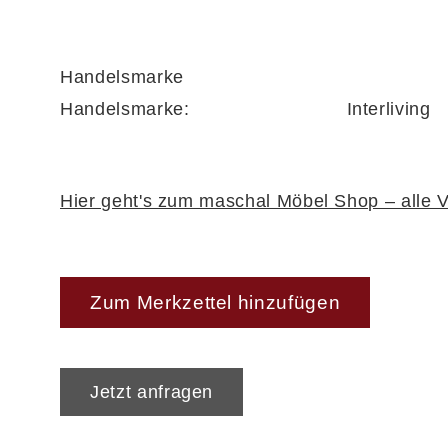
komfortable Bauhöhe beträgt ca. 37 cm.
Handelsmarke
Handelsmarke:
Interliving
Maße auf einen Blick
Topper: ca. 180 x 8 x 200 cm (BxHxL)
Hier geht's zum maschal Möbel Shop – alle V
Matratzen: je ca. 90 x 23 x 200 cm (BxHxL)
Bauhöhe Unterbau: ca. 37 cm
Zum Merkzettel hinzufügen
Individuell planbar für deine persö
Jetzt anfragen
Mit dem
modularen Interliving Boxspring-