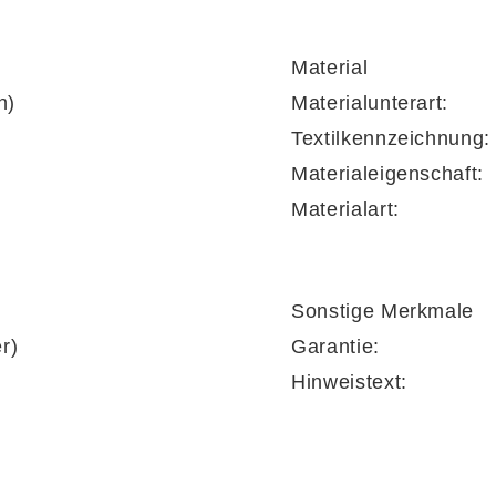
Material
n)
Materialunterart:
it dekorativer Knopfheftung
wird zum stilvollen Bl
Textilkennzeichnung:
seiten
sorgen mit ihrer geradlinigen Formgebung fü
Materialeigenschaft:
t und Ästhetik ideal kombiniert.
Materialart:
Sonstige Merkmale
er)
Garantie:
8KA (ca. 180 x 8 x 200 cm, BxHxL) überzeugt mit h
Hinweistext:
ige Struktur ist er besonders atmungsaktiv und temp
g bei 40 °C
(nicht trocknergeeignet) macht den Top