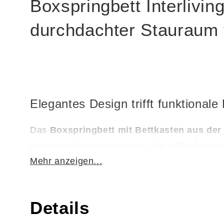
Boxspringbett Interlivin
durchdachter Stauraum t
Elegantes Design trifft funktionale
Das
Boxspringbett mit Bettkasten aus der 
cleveres Stauraumkonzept. Der
silberfarben
Mehr anzeigen...
harmonisch in viele Schlafzimmerstile integr
Details
Luxus trifft Funktion – perfekt für