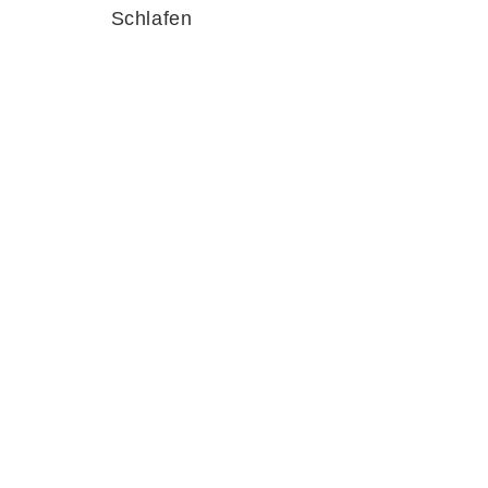
Schlafen
chen gestalten. Wähle aus verschiedenen