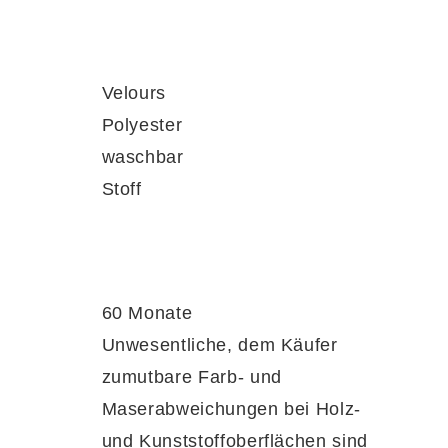
Velours
ickfang und lädt zum entspannten
Polyester
r ein modernes, aufgeräumtes Gesamtbild.
waschbar
Stoff
60 Monate
oher Punktelastizität und einem angenehm
Unwesentliche, dem Käufer
eraturregulierend – ideal auch bei
zumutbare Farb- und
per zusätzlich
allergikerfreundlich
.
Maserabweichungen bei Holz-
und Kunststoffoberflächen sind