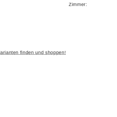
Zimmer:
arianten finden und shoppen!
nliche Schlafwelt
System
lässt sich dein Bett ganz nach deinen Wüns