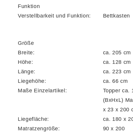
Funktion
Matratzen mit 1000-Federn-Technologie
Verstellbarkeit und Funktion:
Bettkasten
Zwei Taschenfederkernmatratzen MS428 im Hä
Tonnentaschenfederkern
für ein individuel
Größe
Körper – ideal für erholsamen Schlaf mit ho
Breite:
ca. 205 cm
abnehmbar und laut Etikett reinigungsfähig. 
Höhe:
ca. 128 cm
Länge:
ca. 223 cm
Liegehöhe:
ca. 66 cm
Cleverer Bettkasten mit durchdachtem Syst
Maße Einzelartikel:
Topper ca. 
(BxHxL) Matratze jeweils ca. 90
Der integrierte
Taschenfederkern-Unterbau 
x 23 x 200
Unterbau unterstützen die Matratze punktel
Liegefläche:
ca. 180 x 2
Technologie für ein ausgeglichenes Schlafkli
Matratzengröße:
90 x 200
gelochter Bodenplatte lässt sich durch die
Ga