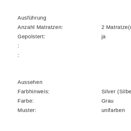
Klassische Eleganz mit feinen Details
Ausführung
Anzahl Matratzen:
2 Matratze(
Das weich
gepolsterte Kopfteil KT24024 m
Gepolstert:
ja
Zurücklehnen ein. Die
glatt bezogenen Bett
:
So entsteht ein stimmiges Design, das Komfor
:
Topper mit optimaler Körperunterstützung
Aussehen
Farbhinweis:
Silver (Silb
Der
durchgehende Kaltschaum-Topper
T90
Farbe:
Grau
stützenden Liegegefühl. Durch seine offenpor
Muster:
unifarben
nächtlichem Schwitzen. Der
waschbare Bezu