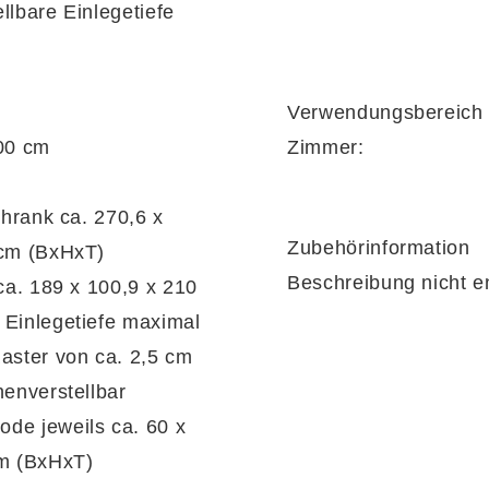
llbare Einlegetiefe
Verwendungsbereich
chkeiten
können Sie das edle Komplettzimmer aus de
00 cm
Zimmer:
spielsweise sind drei attraktive Mattlackfarben un
Zubehörinformation
 cm (BxHxT)
Beschreibung nicht e
 ca. 189 x 100,9 x 210
al
gungen realisieren. Die optionale LED-Beleuchtung 
aster von ca. 2,5 cm
henverstellbar
de jeweils ca. 60 x
48,6 x 46 cm (BxHxT)