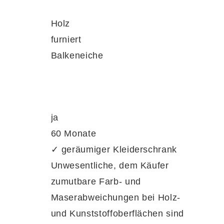
Holz
furniert
Balkeneiche
i Personen bequem Platz.
e Sie möchten.
ja
60 Monate
Shop erhältlich.
✓ geräumiger Kleiderschrank
Unwesentliche, dem Käufer
zumutbare Farb- und
e mit der Soft-Abstoppung und
Maserabweichungen bei Holz-
und Kunststoffoberflächen sind
 Nachttisch misst
ca. 60 x 49 x 46 cm