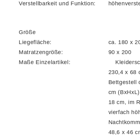
Verstellbarkeit und Funktion:
höhenverste
(BxHxT)
.
Größe
Durch die vielen
Individualisierungsmögli
Liegefläche:
ca. 180 x 2
in Germany
Matratzengröße:
90 x 200
Maße Einzelartikel:
Kleiderschrank ca. 270,6 x
an Ihren Geschmack und Bedarf anpassen. Bei
230,4 x 68
Bettgestell
cm (BxHxL) Einlegetiefe maxim
Auf Anfrage lassen sich sogar Sonderanferti
18 cm, im R
Etwas.
vierfach hö
Nachtkommo