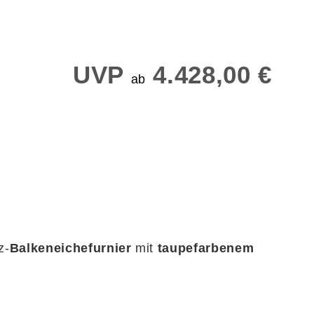
UVP
4.428,00 €
ab
z-
Balkeneichefurnier
mit
taupefarbenem