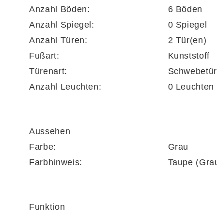
Anzahl Böden:
6 Böden
Einlegeböden,
Anzahl Spiegel:
0 Spiegel
die 23 mm stark und mit bis zu 25 kg belastb
Anzahl Türen:
2 Tür(en)
Fußart:
Kunststoff
Türenart:
Schwebetür
Das
Bettgestell 86238
bietet eine
Liegefläc
Anzahl Leuchten:
0 Leuchten
Dank der vierfach höhenverstellbaren Latten
Aussehen
Lattenrahmen und Matratzen sind nicht im Pre
Farbe:
Grau
Farbhinweis:
Taupe (Gra
Die
zwei Nachtkommoden 22003
sind jewei
Funktion
dem komfortablen Selbsteinzug begeistern u