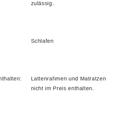
zulässig.
r Interliving Schlafzimmer Serie 1024
Made
Schlafen
d diverse Größen wählbar.
nthalten:
Lattenrahmen und Matratzen
nicht im Preis enthalten.
verleiht dem Schlafzimmer das erhellende