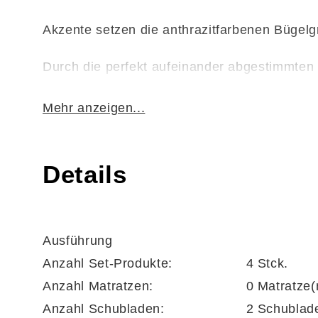
Akzente setzen die anthrazitfarbenen Bügelgri
Durch die perfekt aufeinander abgestimmten
Mehr anzeigen...
Hier die wichtigsten Eigenschaften der Ele
Überblick:
Details
Der zweitürige
Schwebetürenschrank 9827
Ausführung
Anzahl Set-Produkte:
4 Stck.
Seine Maße belaufen sich auf
ca. 271 x 230
Anzahl Matratzen:
0 Matratze(
Anzahl Schubladen:
2 Schublad
Zu den funktionalen Highlights des geräumi