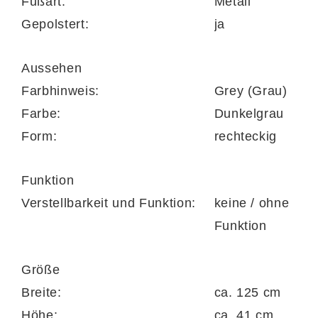
Fußart:
Metall
Kombination mit einem Tablett als
Gepolstert:
ja
Couchtischersatz.
Aussehen
Farbhinweis:
Grey (Grau)
Farbe:
Dunkelgrau
Durch seine klaren Linien und die
Form:
rechteckig
harmonische Form fügt er sich ideal in
moderne Wohnkonzepte ein – funktional und
Funktion
ästhetisch zugleich.
Verstellbarkeit und Funktion:
keine / ohne
Funktion
Größe
Breite:
ca. 125 cm
Softer Sitzkomfort dank
Höhe:
ca. 41 cm