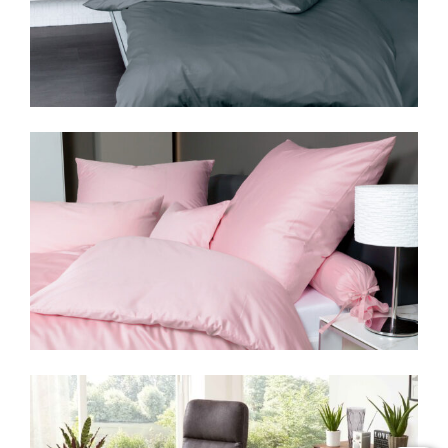
Ein weiteres Plus: Der Hersteller gewährt auf
dieses Möbelstück
5 Jahre
Herstellergarantie
. Dieses Versprechen
steht für zuverlässige Qualität und ein
sicheres Gefühl beim Möbelkauf.