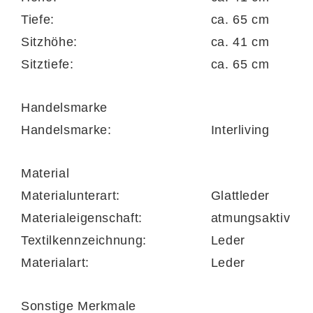
hochwertigem Kaltschaum
Tiefe:
ca. 65 cm
Sitzhöhe:
ca. 41 cm
Im Inneren überzeugt der Hocker mit einem
Sitztiefe:
ca. 65 cm
Kaltschaumkern
, der ein besonders
weiches Sitzgefühl bietet, dabei aber
Handelsmarke
dauerhaft formstabil bleibt. Der Hocker
Handelsmarke:
Interliving
eignet sich dadurch perfekt zum Relaxen
oder als komfortabler Zusatzplatz für Gäste
Material
– flexibel einsetzbar und ergonomisch
Materialunterart:
Glattleder
durchdacht.
Materialeigenschaft:
atmungsaktiv
Textilkennzeichnung:
Leder
Materialart:
Leder
Sonstige Merkmale