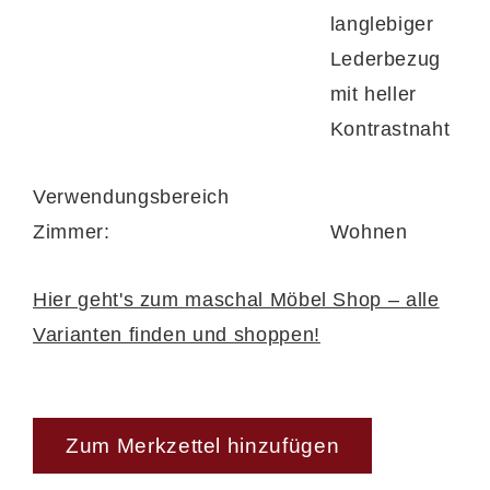
langlebiger
Lederbezug
Metallfüße für moderne
mit heller
Leichtigkeit
Kontrastnaht
Die stabilen Metallfüße unterstreichen den
zeitgemäßen Look des Hockers und sorgen
Verwendungsbereich
für einen sicheren Stand. Durch die
Zimmer:
Wohnen
bodenfreie Gestaltung
ist der Hocker
Hier geht's zum maschal Möbel Shop – alle
besonders pflegeleicht – ideal für den
Varianten finden und shoppen!
Einsatz von Saugrobotern und zur einfachen
Reinigung.
Produziert in Deutschland – Qualität, die
überzeugt
Zum Merkzettel hinzufügen