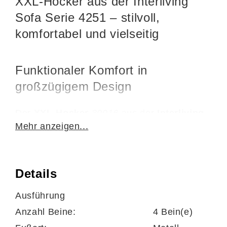
XXL-Hocker aus der Interliving
Sofa Serie 4251 – stilvoll,
komfortabel und vielseitig
Funktionaler Komfort in
großzügigem Design
Der
XXL-Hocker
30016
aus der
Interliving
Mehr anzeigen...
Sofa Serie 4251
ist die perfekte Ergänzung
zu Ihrer Wohnlandschaft. Mit großzügigen
Maßen von ca.
125 x 41 x 65 cm (B/LxHxT)
Details
bietet der Hocker vielfältige
Einsatzmöglichkeiten: als bequeme
Ausführung
Fußablage, zusätzliche Sitzgelegenheit oder
Anzahl Beine:
4 Bein(e)
als stilvolle Ablagefläche – zum Beispiel in