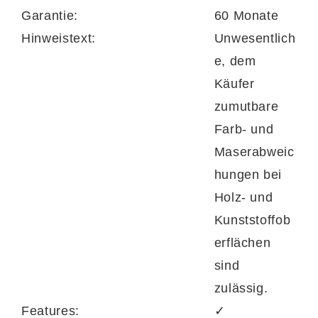
Garantie:
60 Monate
Edler Lederbezug mit
Hinweistext:
Unwesentlich
Kontrastnaht
e, dem
Optisch begeistert der XXL-Hocker durch
Käufer
seinen edlen,
dunkelgrauen Lederbezug
zumutbare
mit weißer Kontrastnaht
. Diese raffinierte
Farb- und
Kombination verleiht dem Möbelstück eine
Maserabweic
moderne, zugleich wohnlich-elegante
hungen bei
Ausstrahlung. Der Hocker wird so nicht nur
Holz- und
zur funktionalen Ergänzung, sondern auch
Kunststoffob
zum ästhetischen Highlight im Wohnraum.
erflächen
sind
zulässig.
Features:
✓