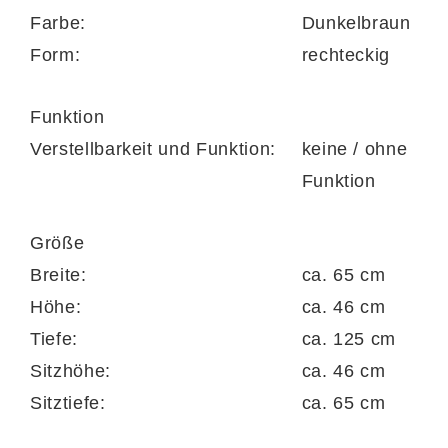
Serie 4252 gezielt an Ihre individuellen
Farbe:
Dunkelbraun
Vorlieben anpassen. Es sind weitere Artikel
Form:
rechteckig
mit der Produktnummer 908814-0203
lieferbar, etwa Zwei- und Dreisitzer im
Funktion
gleichen Design.
Verstellbarkeit und Funktion:
keine / ohne
Funktion
Größe
Breite:
ca. 65 cm
Höhe:
ca. 46 cm
Tiefe:
ca. 125 cm
Sitzhöhe:
ca. 46 cm
Sitztiefe:
ca. 65 cm