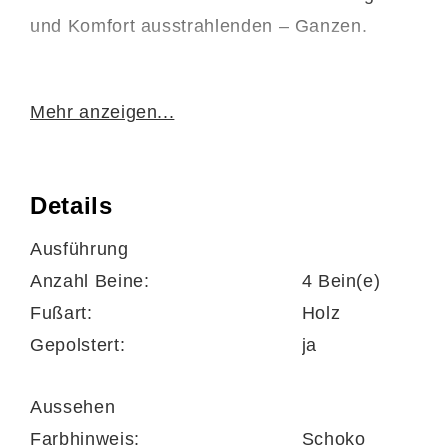
und Komfort ausstrahlenden – Ganzen.
Mehr anzeigen...
Als funktionales Highlight fungiert die softe
Schaumpolsterung für bequemes Sitzen. Die
Sitzhöhe des Hockers liegt bei ca 46 cm, die
Details
Sitztiefe beträgt ca. 65 cm. Insgesamt misst
Ausführung
dieser XXL-Polsterhocker
ca. 125 x 46 x 65
Anzahl Beine:
4 Bein(e)
cm
(BxHxT).
Fußart:
Holz
Gepolstert:
ja
Dank der attraktiven Bezugauswahl können
Aussehen
Sie den Polsterhocker der Interliving Sofa
Farbhinweis:
Schoko