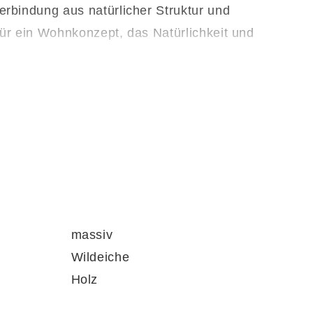
rbindung aus natürlicher Struktur und
ür ein Wohnkonzept, das Natürlichkeit und
ekorative Accessoires, Bilderrahmen oder
 Raum für persönliche Lieblingsstücke und
massiv
Wildeiche
Holz
direkt nach der Lieferung nutzen kannst –
nd Softclose
sorgen für leises, sanftes