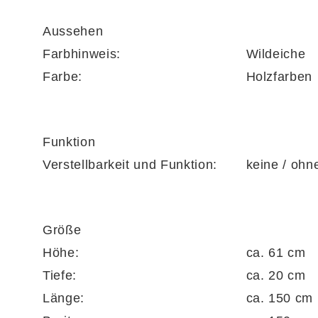
Schließen und schonen die hochwertigen Mate
Aussehen
Farbhinweis:
Wildeiche
Farbe:
Holzfarben
Optional
lässt sich die Wohnwand mit einer
und deinem Wohnraum eine warme, einladend
Funktion
Verstellbarkeit und Funktion:
keine / ohn
Natürlich produziert, langlebig und 
Größe
Die Interliving Wohnzimmer Serie 2025 ist ein
Höhe:
ca. 61 cm
Passende Tische und Beimöbel erweitern da
Tiefe:
ca. 20 cm
persönlichen Stil.
Länge:
ca. 150 cm