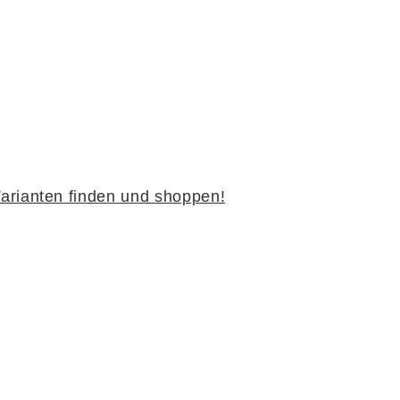
rstklassige Materialien, nachhaltige Herstellung und 
llergarantie
– ein klares Versprechen für Qualität u
arianten finden und shoppen!