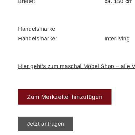
Breite:
ca. 150 cm
Produziert in Europa
, steht die Serie für e
Zubehörteile erhältst du eine
5 Jahre Herste
Handelsmarke
Handelsmarke:
Interliving
Hier geht's zum maschal Möbel Shop – alle V
Zum Merkzettel hinzufügen
Jetzt anfragen