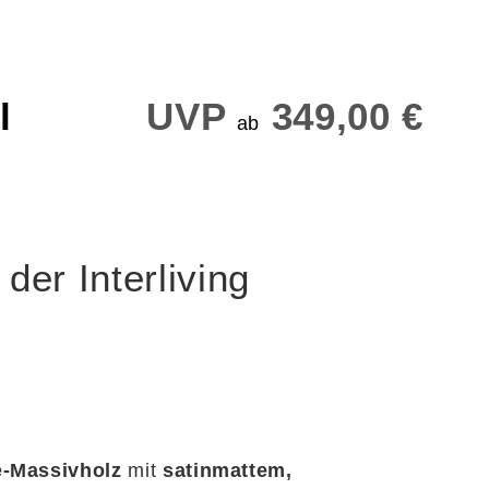
l
UVP
349,00 €
ab
der Interliving
e-Massivholz
mit
satinmattem,