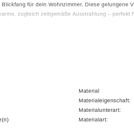
Blickfang für dein Wohnzimmer. Diese gelungene Ve
warme, zugleich zeitgemäße Ausstrahlung – perfekt f
HxT)
bietet das Wandpaneel ausreichend Fläche für d
htest.
Zwei Holz-Regalböden
schaffen zusätzlichen
Material
Materialeigenschaft:
fort
Materialunterart:
e(n)
Materialart:
e 2025 werden
vormontiert
geliefert, sodass du sie 
lose-Funktion
und
Schubladen mit Selbsteinzug u