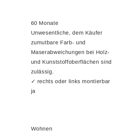
60 Monate
Unwesentliche, dem Käufer
asflächen und Holzelemente sanft hervorhebt
zumutbare Farb- und
Maserabweichungen bei Holz-
und Kunststoffoberflächen sind
zulässig.
✓ rechts oder links montierbar
ja
elfältige Gestaltungsmöglichkeiten bietet.
 Gesamtbild – ganz nach deinem
Wohnen