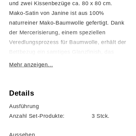
und zwei Kissenbezüge ca. 80 x 80 cm.
Mako-Satin von Janine ist aus 100%
naturreiner Mako-Baumwolle gefertigt. Dank
der Mercerisierung, einem speziellen
Veredlungsprozess für Baumwolle, erhält der
Bettbezug ein samtiges Glanzfinish, das
nicht nur das Dessin unterstreicht, sondern
Mehr anzeigen...
auch angenehm leicht und weich auf der
Haut anliegt. Dazu ist die Janine-
Satinbettwäsche äußerst pflegeleicht. Die
Details
Bettwäsche ist bis 60 Grad waschbar und
Ausführung
trocknergeeignet. Des Weiteren ist in den
Anzahl Set-Produkte:
3 Stck.
Bettbezug ein Reißverschluss eingearbeitet,
mit dem Sie die Bettzeuggarnitur einfach mit
Aussehen