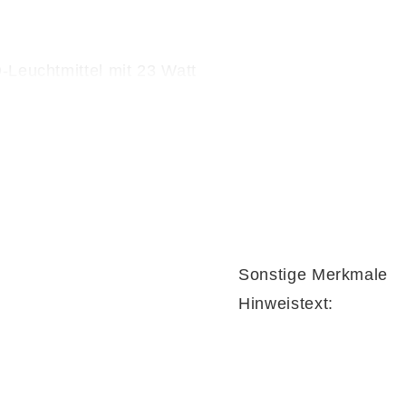
-Leuchtmittel mit 23 Watt
-Leuchtmittel mit 4,6 Watt
Sonstige Merkmale
Hinweistext: