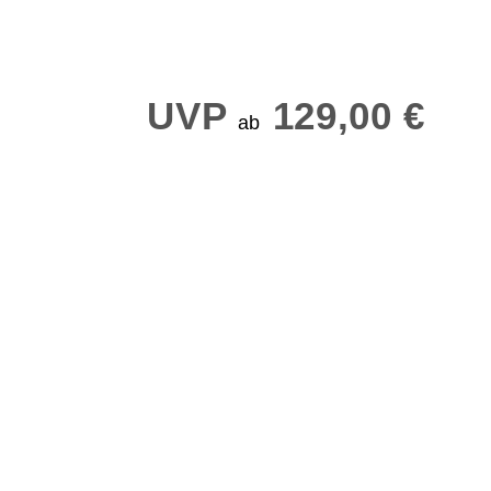
UVP
129,00 €
ab