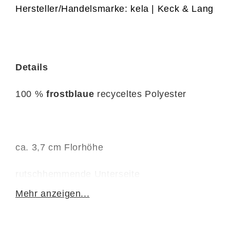
Hersteller/Handelsmarke: kela | Keck & Lang
Details
100 %
frostblaue
recyceltes Polyester
ca. 3,7 cm Florhöhe
rutschhemmende Unterseite
Mehr anzeigen...
fußbodenheizunggeeignet
bis 30 Grad waschbar