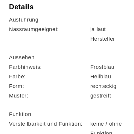
Details
bei niedriger Temperatur trocknergeeignet
Ausführung
Nassraumgeeignet:
ja laut
Hersteller
Maße
ca. 65 x 3,7 x 55 cm (LxHxB)
Aussehen
Farbhinweis:
Frostblau
Farbe:
Hellblau
Form:
rechteckig
in verschiedenen Farben und Größen
Muster:
gestreift
bestellbar
Funktion
Verstellbarkeit und Funktion:
keine / ohne
Funktion