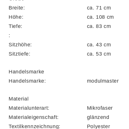
sowie vier Fußvarianten. Außerdem gibt es
Breite:
ca. 71 cm
eine attraktive Stoffauswahl. Darüber hinaus
Höhe:
ca. 108 cm
ist zu diesem Sessel ein passendes Ecksofa
Tiefe:
ca. 83 cm
mit Produktnummer 499324-0211 erhältlich.
:
Sitzhöhe:
ca. 43 cm
Sitztiefe:
ca. 53 cm
Handelsmarke
Handelsmarke:
modulmaster
Material
Materialunterart:
Mikrofaser
Materialeigenschaft:
glänzend
Textilkennzeichnung:
Polyester