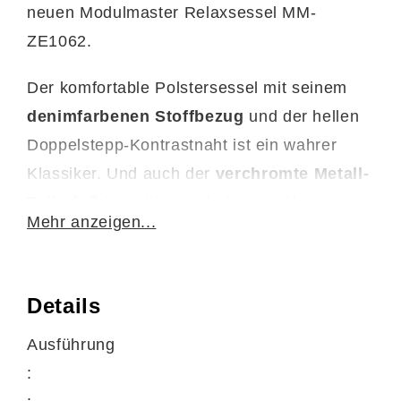
neuen Modulmaster Relaxsessel MM-
ZE1062.
Der komfortable Polstersessel mit seinem
denimfarbenen Stoffbezug
und der hellen
Doppelstepp-Kontrastnaht ist ein wahrer
Klassiker. Und auch der
verchromte Metall-
Tellerfuß
ist zeitlos und elegant. Aber vor
Mehr anzeigen...
allem der Sitzkomfort wird bei diesem
Drehsessel großgeschrieben. Denn neben
einer Sitzhöhe von ca. 43 cm, einer Sitztiefe
Details
von ca. 53 cm und einer Sitzbreite von ca.
Ausführung
51 cm überzeugt der Polstersessel mit einer
:
hochwertigen Schaumpolsterung auf