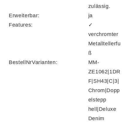
zulässig.
Erweiterbar:
ja
Features:
✓
verchromter
Metalltellerfu
ß
BestellNrVarianten:
MM-
ZE1062|1DR
F|SH43|C|3|
Chrom|Dopp
elstepp
hell|Deluxe
Denim