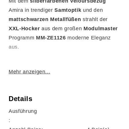
Mit dem
silberfarbenen Veloursbezug
Amira in trendiger
Samtoptik
und den
mattschwarzen Metallfüßen
strahlt der
XXL-Hocker
aus dem großen
Modulmaster
Programm
MM-ZE1126
moderne Eleganz
aus.
Mehr anzeigen...
Dank der hochwertigen
Kaltschaumpolsterung
auf erstklassiger
Wellenunterfederung genießen Sie auf dem
Details
Hocker herausragenden Sitzkomfort. Seine
Ausführung
Maße belaufen sich auf
ca. 125 x 45 x 62
:
cm
(BxHxT). Die Sitzhöhe liegt bei ca. 45 cm