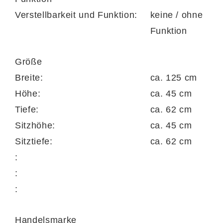
Bezugvarianten und mit verschiedenen
Verstellbarkeit und Funktion:
keine / ohne
Fußtypen lieferbar. Darüber hinaus haben
Funktion
Sie die Option, statt der Kaltschaum-
preisgleich die etwas festere
Größe
Federkernpolsterung zu wählen. Gegen
Breite:
ca. 125 cm
Mehrpreis sind außerdem viele Funktionen
Höhe:
ca. 45 cm
erhältlich – sie erhöhen den Komfort
Tiefe:
ca. 62 cm
zusätzlich.
Sitzhöhe:
ca. 45 cm
Sitztiefe:
ca. 62 cm
:
Ein weiteres Plus ist das Gütesiegel
:
Goldenes M
, welches sich für geprüfte
:
Qualität ausspricht.
Handelsmarke