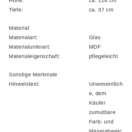
Höhe:
ca. 126 cm
Montageaufwand anfällt.
Tiefe:
ca. 37 cm
Material
Die in Deutschland produzierte
Materialart:
Glas
Garderobenserie trägt das Goldene M – ein
Materialunterart:
MDF
Bürge für Qualität.
Materialeigenschaft:
pflegeleicht
Sonstige Merkmale
Hinweistext:
Unwesentlich
e, dem
Käufer
zumutbare
Farb- und
Maserabweic