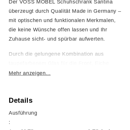
Der VOSS MÖBEL Schuhschrank Santina
überzeugt durch Qualität Made in Germany –
mit optischen und funktionalen Merkmalen,
die keine Wünsche offen lassen und Ihr
Zuhause sicht- und spürbar aufwerten.
Durch die gelungene Kombination aus
taupefarbenem Glas für die Front, Eiche
Bianco Furnier für den Korpus und
Mehr anzeigen...
edelstahlfarbenem Metall für die Griffe
strahlt der erstklassig verarbeitete
Details
Schuhkipper moderne Eleganz gepaart mit
natürlichem, warmem Charme aus. Die zwei
Ausführung
Türen mit einem festen Konstruktionsboden
:
und vier verstellbaren Holzböden im Inneren