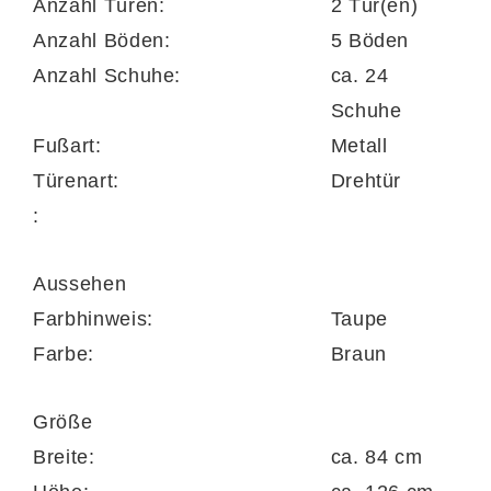
Anzahl Türen:
2 Tür(en)
bieten Ihnen Stauraum für ca. 24 Paar
Anzahl Böden:
5 Böden
Schuhe. Die Maße des praktischen
Anzahl Schuhe:
ca. 24
Schuhschranks belaufen sich auf ca. 84 x
Schuhe
126 x 37 cm (BxHxT).
Fußart:
Metall
Türenart:
Drehtür
Je nach Bedarf ist die Schuhkommode durch
:
weitere Dielenmöbel im selben Design
individuell ergänzbar, etwa durch eine
Aussehen
Wandgarderobe und einen Wandspiegel. Sie
Farbhinweis:
Taupe
haben die Möglichkeit, den Schuhkipper auf
Farbe:
Braun
Ihren Geschmack abzustimmen. Er steht
Ihnen in zwei Korpus- und drei Glasfarben
Größe
zur Wahl. Die Flurkommode wird vormontiert
Breite:
ca. 84 cm
geliefert, sodass für Sie keinerlei