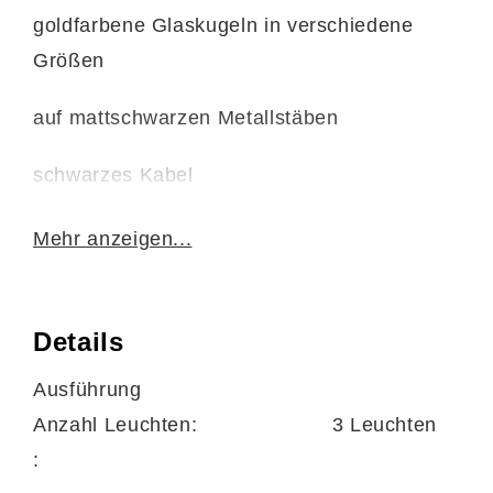
goldfarbene Glaskugeln in verschiedene
Größen
auf mattschwarzen Metallstäben
schwarzes Kabel
Mehr anzeigen...
Details
Maße
Ausführung
Durchmesser ca. 55 cm
Anzahl Leuchten:
3 Leuchten
:
24 Glaskugeln mit Durchmesser von ca. 6