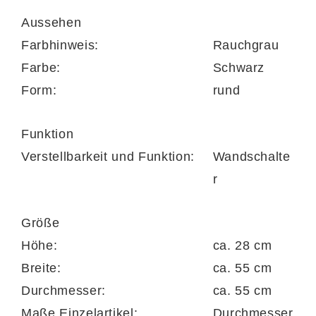
cm
Aussehen
24 Glaskugeln mit Durchmesser von ca. 10
Farbhinweis:
Rauchgrau
cm
Farbe:
Schwarz
Form:
rund
Höhe ca. 120 cm
Funktion
Verstellbarkeit und Funktion:
Wandschalte
ohne Leuchtmittel
r
benötigt werden 6x maximal 25 Watt mit
Größe
E14 Sockel
Höhe:
ca. 28 cm
Schutzgrad IP20, Schutzklasse 1
Breite:
ca. 55 cm
Durchmesser:
ca. 55 cm
dimmbar abhängig vom Leuchtmittel
Maße Einzelartikel:
Durchmesser