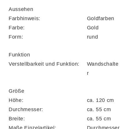
cm
Aussehen
24 Glaskugeln mit Durchmesser von ca. 10
Farbhinweis:
Goldfarben
cm
Farbe:
Gold
Form:
rund
Höhe ca. 120 cm
Funktion
Verstellbarkeit und Funktion:
Wandschalte
ohne Leuchtmittel
r
benötigt werden 6x maximal 25 Watt mit
Größe
E14 Sockel
Höhe:
ca. 120 cm
Schutzgrad IP20, Schutzklasse 1
Durchmesser:
ca. 55 cm
Breite:
ca. 55 cm
dimmbar abhängig vom Leuchtmittel
Maße Einzelartikel:
Durchmesser