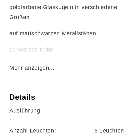
goldfarbene Glaskugeln in verschiedene
Größen
auf mattschwarzen Metallstäben
schwarzes Kabel
Mehr anzeigen...
Details
Maße
Ausführung
Durchmesser ca. 55 cm
:
Anzahl Leuchten:
6 Leuchten
24 Glaskugeln mit Durchmesser von ca. 6