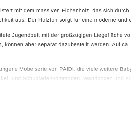
istert mit dem massiven Eichenholz, das sich durch 
hkeit aus. Der Holzton sorgt für eine moderne und 
eitete Jugendbett mit der großzügigen Liegefläche v
en, können aber separat dazubestellt werden. Auf ca
ungene Möbelserie von PAIDI, die viele weitere Bab
ckel- und Schubladenkommoden, Wandboxen und Kleide
ktnummer 877101-0204.