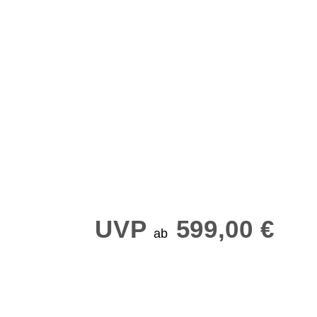
UVP
599,00 €
ab