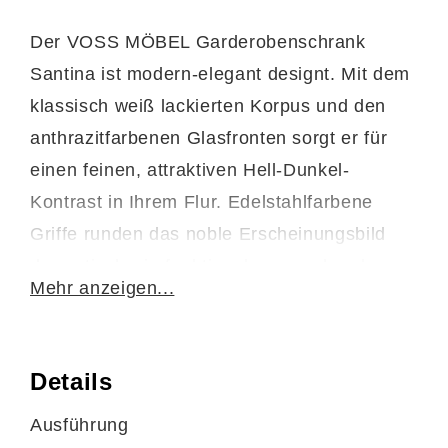
Der VOSS MÖBEL Garderobenschrank
Santina ist modern-elegant designt. Mit dem
klassisch weiß lackierten Korpus und den
anthrazitfarbenen Glasfronten sorgt er für
einen feinen, attraktiven Hell-Dunkel-
Kontrast in Ihrem Flur. Edelstahlfarbene
Griffe runden das noble Erscheinungsbild
der optisch wie funktional ansprechenden
Mehr anzeigen...
Dielengarderobe stilsicher ab.
Hinter den zwei Türen befinden sich ein
Details
fester Konstruktionsboden und eine
Kleiderstange. Letztere gibt Ihnen die
Ausführung
Möglichkeit, Ihre Jacken und Mäntel mithilfe