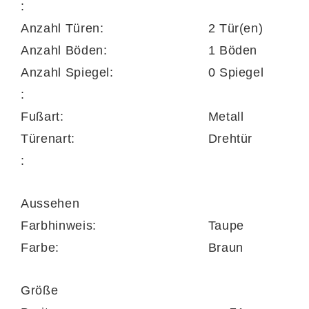
:
von Kleiderbügeln hängend aufzubewahren.
Anzahl Türen:
2 Tür(en)
Auf dem Konstruktionsboden können Sie
Anzahl Böden:
1 Böden
mehrere Paar Schuhe optimal geschützt
Anzahl Spiegel:
0 Spiegel
lagern. Die Maße des praktischen Schranks
:
belaufen sich auf ca. 71 x 193 x 37 cm
Fußart:
Metall
(BxHxT).
Türenart:
Drehtür
:
Es handelt sich um einen erstklassig
verarbeiteten Garderobenschrank Made in
Aussehen
Germany, der Ihnen in zwei Korpus- und drei
Farbhinweis:
Taupe
Glasfarben zur Wahl steht. Demnach können
Farbe:
Braun
Sie ihn auf Ihren Geschmack abstimmen.
Überdies lässt er sich bei Bedarf durch
Größe
weitere Dielenmöbel im selben Design