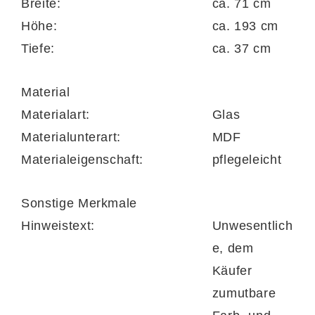
Breite:
ca. 71 cm
individuell ergänzen. Die Lieferung des
Höhe:
ca. 193 cm
Schranks erfolgt vormontiert.
Tiefe:
ca. 37 cm
Material
Die in Deutschland produzierte
Materialart:
Glas
Garderobenserie trägt das Goldene M – ein
Materialunterart:
MDF
Bürge für Qualität.
Materialeigenschaft:
pflegeleicht
Sonstige Merkmale
Hinweistext:
Unwesentlich
e, dem
Käufer
zumutbare