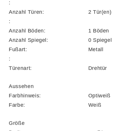
:
von Kleiderbügeln hängend aufzubewahren.
Anzahl Türen:
2 Tür(en)
Auf dem Konstruktionsboden können Sie
:
mehrere Paar Schuhe optimal geschützt
Anzahl Böden:
1 Böden
lagern. Die Maße des praktischen Schranks
Anzahl Spiegel:
0 Spiegel
belaufen sich auf ca. 71 x 193 x 37 cm
Fußart:
Metall
(BxHxT).
:
Türenart:
Drehtür
Es handelt sich um einen erstklassig
verarbeiteten Garderobenschrank Made in
Aussehen
Germany, der Ihnen in zwei Korpus- und drei
Farbhinweis:
Optiweiß
Glasfarben zur Wahl steht. Demnach können
Farbe:
Weiß
Sie ihn auf Ihren Geschmack abstimmen.
Überdies lässt er sich bei Bedarf durch
Größe
weitere Dielenmöbel im selben Design