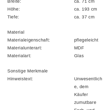
Breite:
ca. 71 cm
individuell ergänzen. Die Lieferung des
Höhe:
ca. 193 cm
Schranks erfolgt vormontiert.
Tiefe:
ca. 37 cm
Material
Die in Deutschland produzierte
Materialeigenschaft:
pflegeleicht
Garderobenserie trägt das Goldene M – ein
Materialunterart:
MDF
Bürge für Qualität.
Materialart:
Glas
Sonstige Merkmale
Hinweistext:
Unwesentlich
e, dem
Käufer
zumutbare