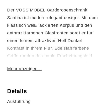
Der VOSS MÖBEL Garderobenschrank
Santina ist modern-elegant designt. Mit dem
klassisch weiß lackierten Korpus und den
anthrazitfarbenen Glasfronten sorgt er für
einen feinen, attraktiven Hell-Dunkel-
Kontrast in Ihrem Flur. Edelstahlfarbene
Griffe runden das noble Erscheinungsbild
der optisch wie funktional ansprechenden
Mehr anzeigen...
Dielengarderobe stilsicher ab.
Hinter den zwei Türen befinden sich ein
Details
fester Konstruktionsboden und eine
Kleiderstange. Letztere gibt Ihnen die
Ausführung
Möglichkeit, Ihre Jacken und Mäntel mithilfe