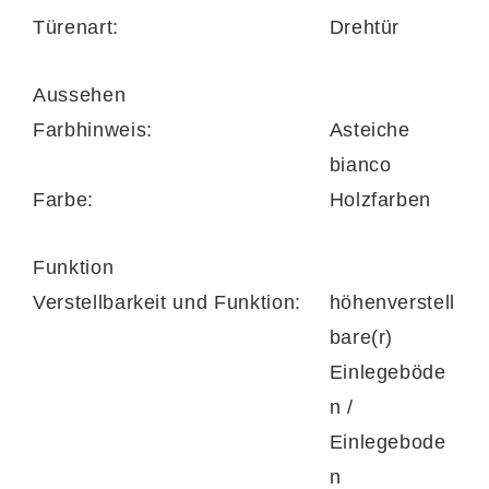
lackierten Metallgriffe und -füße.
Türenart:
Drehtür
Aussehen
Das
Highboard
beherbergt zwei Türen, eine
Farbhinweis:
Asteiche
Klappe, eine große Schublade, vier
bianco
Holzböden, zwei anthrazitfarbene Böden und
Farbe:
Holzfarben
vier Fächer. Es misst ca. 104 x 125 x 37 cm
(BxHxT).
Funktion
Verstellbarkeit und Funktion:
höhenverstell
bare(r)
Zum
Medienmöbel
gehören eine Tür mit
Einlegeböde
einem Einlegeboden, zwei Schubladen und
n /
zwei offene Fächer. Es ist ca. 184 x 67 x 50
Einlegebode
cm (BxHxT) groß und für Fernseher bis 78
n