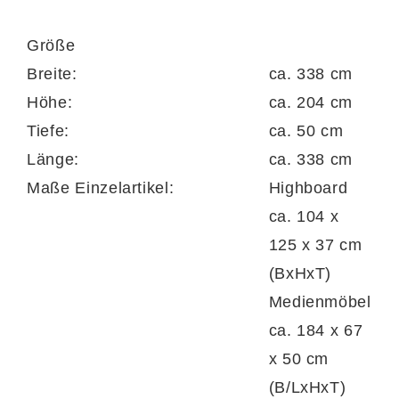
Zoll geeignet.
Größe
Breite:
ca. 338 cm
Höhe:
ca. 204 cm
Das eine
Wandregal
offenbart drei Böden
Tiefe:
ca. 50 cm
mit Rückwand. Seine Maße betragen ca. 70
Länge:
ca. 338 cm
x 105 x 24 cm (BxHxT). Beim anderen
Maße Einzelartikel:
Highboard
Wandregal
, das ca. 160 x 24 x 23 cm
ca. 104 x
(BxHxT) misst, ist der Ablageboden ebenfalls
125 x 37 cm
mit einer Rückwand versehen.
(BxHxT)
Medienmöbel
ca. 184 x 67
Kurzum bietet Ihnen die edle Wohnwand
x 50 cm
reichlich geschützten und freien Stauraum
(B/LxHxT)