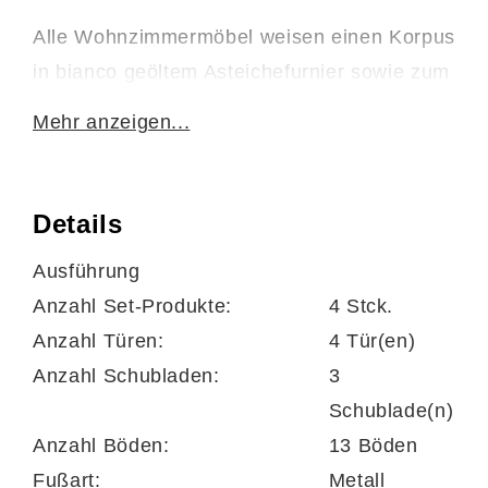
Alle Wohnzimmermöbel weisen einen Korpus
in bianco geöltem Asteichefurnier sowie zum
Teil bianco geölte Asteiche-Fronten
Mehr anzeigen...
kombiniert mit anthrazitfarbenen
Lackabsetzungen auf. Innen sind sie in
biancofarbener Asteiche-Nachbildung
Details
gehalten. Durch die natürliche Farbgebung
Ausführung
mit den dunklen Akzenten bringt die
Anzahl Set-Produkte:
4 Stck.
Wohnwand einladend-warmes, tiefgründiges
Anzahl Türen:
4 Tür(en)
und gemütliches Flair in den Raum. Die
Anzahl Schubladen:
3
gesamte Wohnkombination strahlt feine
Schublade(n)
Eleganz aus. Stilvoll abgerundet wird die
Anzahl Böden:
13 Böden
Wohnwand durch die anthrazitfarben
Fußart:
Metall